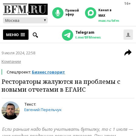
16+
Канал в
прямой
эфир
MAX
Москва
max.ru/bfm
Telegram
МЕНЮ
t.me/BFMnews
9 июля 2024, 22:58
Компании
Спецпроект:
Бизнес говорит
Рестораторы жалуются на проблемы с
новыми отчетами в ЕГАИС
Текст:
Евгений Перельчук
Если раньше надо было учитывать бутылку, то с 1 июля —
уже каждую проданную порцию алкоголя. При этом