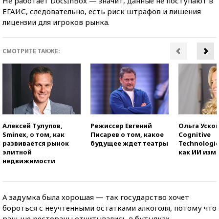
Не работает DocsInBox — значит, данные не поступают в
ЕГАИС, следовательно, есть риск штрафов и лишения
лицензии для игроков рынка.
СМОТРИТЕ ТАКЖЕ:
Алексей Тулупов,
Режиссер Евгений
Ольга Усков
Sminex, о том, как
Писарев о том, какое
Cognitive
развивается рынок
будущее ждет театры
Technologie
элитной
как ИИ изм
недвижимости
А задумка была хорошая — так государство хочет
бороться с неучтенными остатками алкоголя, потому что
раньше рестораны отчитывались в бутылках,