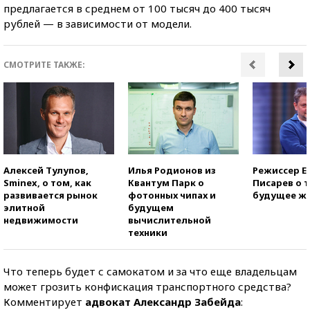
предлагается в среднем от 100 тысяч до 400 тысяч
рублей — в зависимости от модели.
СМОТРИТЕ ТАКЖЕ:
Алексей Тулупов,
Илья Родионов из
Режиссер Е
Sminex, о том, как
Квантум Парк о
Писарев о т
развивается рынок
фотонных чипах и
будущее ж
элитной
будущем
недвижимости
вычислительной
техники
Что теперь будет с самокатом и за что еще владельцам
может грозить конфискация транспортного средства?
Комментирует
адвокат Александр Забейда
: