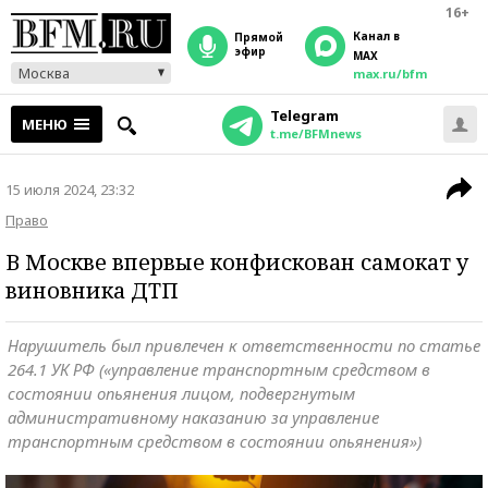
16+
Канал в
прямой
эфир
MAX
Москва
max.ru/bfm
Telegram
МЕНЮ
t.me/BFMnews
15 июля 2024, 23:32
Право
В Москве впервые конфискован самокат у
виновника ДТП
Нарушитель был привлечен к ответственности по статье
264.1 УК РФ («управление транспортным средством в
состоянии опьянения лицом, подвергнутым
административному наказанию за управление
транспортным средством в состоянии опьянения»)