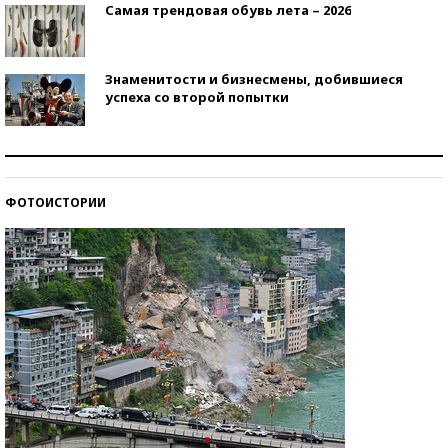
Самая трендовая обувь лета – 2026
Знаменитости и бизнесмены, добившиеся
успеха со второй попытки
Как защититься от солнца на курорте?
ФОТОИСТОРИИ
Кто изобрел средства связи?