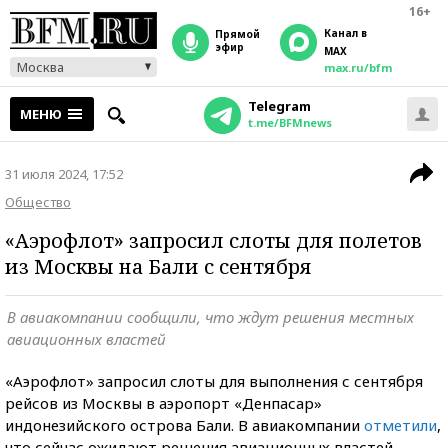
16+
Канал в
прямой
эфир
MAX
Москва
max.ru/bfm
Telegram
МЕНЮ
t.me/BFMnews
31 июля 2024, 17:52
Общество
«Аэрофлот» запросил слоты для полетов
из Москвы на Бали с сентября
В авиакомпании сообщили, что ждут решения местных
авиационных властей
«Аэрофлот» запросил слоты для выполнения с сентября
рейсов из Москвы в аэропорт «Денпасар»
индонезийского острова Бали. В авиакомпании
отметили
,
что сейчас ожидают решения авиационных властей