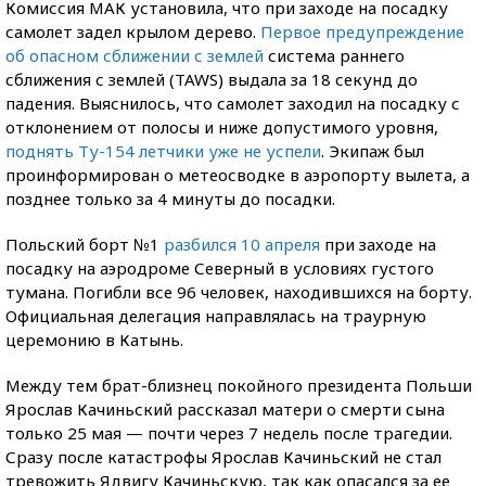
Комиссия МАК установила, что при заходе на посадку
самолет задел крылом дерево.
Первое предупреждение
об опасном сближении с землей
система раннего
сближения с землей (TAWS) выдала за 18 секунд до
падения. Выяснилось, что самолет заходил на посадку с
отклонением от полосы и ниже допустимого уровня,
поднять Ту-154 летчики уже не успели
. Экипаж был
проинформирован о метеосводке в аэропорту вылета, а
позднее только за 4 минуты до посадки.
Польский борт №1
разбился 10 апреля
при заходе на
посадку на аэродроме Северный в условиях густого
тумана. Погибли все 96 человек, находившихся на борту.
Официальная делегация направлялась на траурную
церемонию в Катынь.
Между тем брат-близнец покойного президента Польши
Ярослав Качиньский рассказал матери о смерти сына
только 25 мая — почти через 7 недель после трагедии.
Сразу после катастрофы Ярослав Качиньский не стал
тревожить Ядвигу Качиньскую, так как опасался за ее