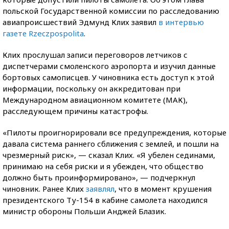
польской Государственной комиссии по расследованию
авиапроисшествий Эдмунд Клих заявил
в интервью
газете Rzeczpospolita
.
Клих прослушал записи переговоров летчиков с
диспетчерами смоленского аэропорта и изучил данные
бортовых самописцев. У чиновника есть доступ к этой
информации, поскольку он аккредитован при
Международном авиационном комитете (МАК),
расследующем причины катастрофы.
«Пилоты проигнорировали все предупреждения, которые
давала система раннего сближения с землей, и пошли на
чрезмерный риск», — сказал Клих. «Я убелен сединами,
принимаю на себя риски и я убежден, что общество
должно быть проинформировано», — подчеркнул
чиновник. Ранее Клих
заявлял
, что в момент крушения
президентского Ту-154 в кабине самолета находился
министр обороны Польши Анджей Блазик.