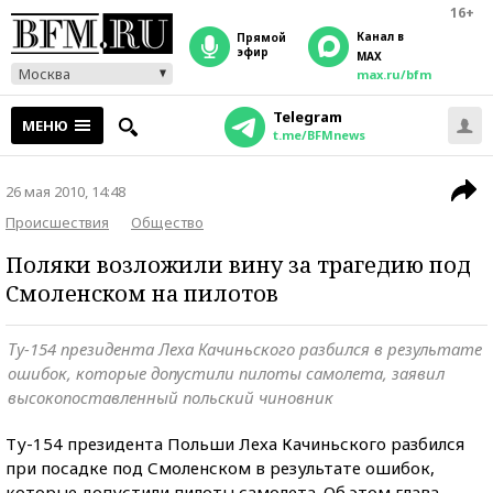
16+
Канал в
прямой
эфир
MAX
Москва
max.ru/bfm
Telegram
МЕНЮ
t.me/BFMnews
26 мая 2010, 14:48
Происшествия
Общество
Поляки возложили вину за трагедию под
Смоленском на пилотов
Ту-154 президента Леха Качиньского разбился в результате
ошибок, которые допустили пилоты самолета, заявил
высокопоставленный польский чиновник
Ту-154 президента Польши Леха Качиньского разбился
при посадке под Смоленском в результате ошибок,
которые допустили пилоты самолета. Об этом глава