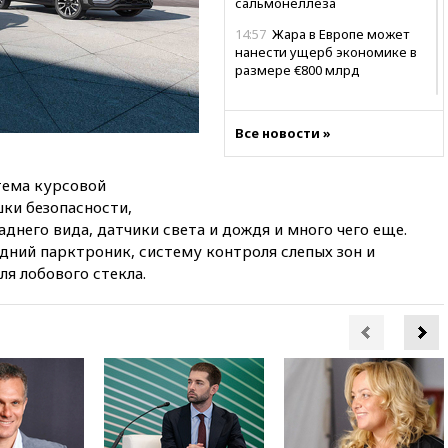
сальмонеллеза
14:57
Жара в Европе может
нанести ущерб экономике в
размере €800 млрд
14:49
Пентагон озаботился
критикой Трампа по поводу
Все новости »
дефицита боеприпасов
14:40
В Германии задержан
ема курсовой
украинец за шпионаж на
оборонном предприятии
ки безопасности,
днего вида, датчики света и дождя и много чего еще.
14:21
АТОР сообщила о
едний парктроник, систему контроля слепых зон и
снижении цен на авиабилеты
в России
я лобового стекла.
14:19
Масштабный сбой
произошел в рунете
14:14
«Ведомости»: Озон банк
не пострадает от британских
санкций
13:58
Медведев назвал
Японию вассалом США