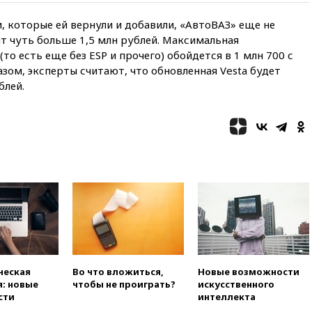
11:19
МИД России ответил на
и, которые ей вернули и добавили, «АвтоВАЗ» еще не
критику мэра Хиросимы в
оит чуть больше 1,5 млн рублей. Максимальная
годовщину ядерной
о есть еще без ESP и прочего) обойдется в 1 млн 700 с
бомбардировки
зом, эксперты считают, что обновленная Vesta будет
10:57
Оверчук заявил о
блей.
сокращении товарооборота
России и Армении на две
трети
10:54
Президент ФИФА
Джанни Инфантино сумел
сохранить пост
10:38
Роскачество нашло
кишечную палочку в бургерах
пяти популярных сетей
фастфуда
10:19
СКР рассматривает три
основные версии
произошедшего с Cessna-182
ческая
Во что вложиться,
Новые возможности
: новые
чтобы не проиграть?
искусственного
10:18
В Приморье задержаны
сти
интеллекта
подростки, планировавшие