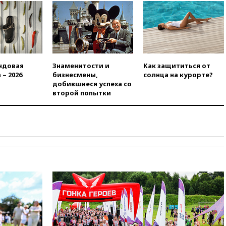
теракт на объекте Росгвардии
09:59
The Spectator:
отсутствие ракет для Patriot у
Украины приведет к
поражению Киева
09:54
МВД Германии:
ндовая
Знаменитости и
Как защититься от
инцидент с дроном в
 – 2026
бизнесмены,
солнца на курорте?
аэропорту Лейпцига —
добившиеся успеха со
«сценарий гибридной атаки»
второй попытки
09:32
В Тверской области
обломки дрона повредили
фасад логокомплекса
Wildberries
09:18
В Ярославской области
отражена самая
массированная атака БПЛА
09:16
Трамп сообщил об
огромном запасе боеприпасов
в США
08:54
В Таиланде сегодня
прощаются с молодыми