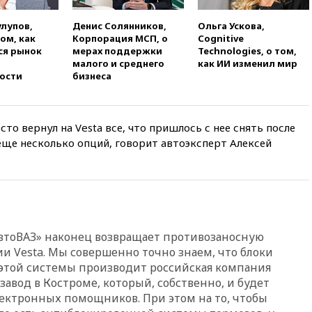
13:45
В Петербурге достроили
улупов,
Денис Солянников,
новый тоннель зеленой ветки
Ольга Ускова,
том, как
Корпорация МСП, о
метро
Cognitive
ся рынок
мерах поддержки
Technologies, о том,
13:38
В эфире «Радиостанции
малого и среднего
как ИИ изменил мир
Судного дня» прозвучали три
ости
бизнеса
сообщения
13:29
Восемь человек
пострадали при наезде
то вернул на Vesta все, что пришлось с нее снять после
автомобиля на толпу в Омске
 еще несколько опций, говорит автоэксперт Алексей
13:19
WP: Трамп определился
со своим преемником
13:13
СК возбудил дело по
факту гибели женщины и
ребенка в Раменском
12:57
В Луганске при ракетном
«АвтоВАЗ» наконец возвращает противозаносную
ударе ВСУ по складу
ции
Vesta
. Мы совершенно точно знаем, что блоки
пострадали пять человек
 этой системы производит российская компания
12:44
МВД: число
 завод в Костроме, который, собственно, и будет
преступлений, связанных с
ектронных помощников. При этом на то, чтобы
отмыванием денег, достигло