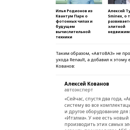
Илья Родионов из
Алексей Т
Квантум Парк о
Sminex, о 
фотонных чипах и
развивает
будущем
элитной
вычислительной
недвижим
техники
Таким образом, «АвтоВАЗ» не прос
ухода Renault, а добавил к этому
Кованов:
Алексей Кованов
автоэксперт
«Сейчас, спустя два года, 
систему во все комплекта
и другое оборудование для
«Итэлма». У нее есть новый
производить этих самых эл