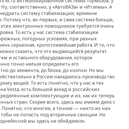
 то есть антиблокировочной системы тормозов, у
рекордного показателя
 Ну, соответственно, у «АвтоВАЗа» и «Итэлмы». А
12:40
В Подмосковье
 внедрить систему стабилизации, времени
женщина и трехлетний
. Потому что, во-первых, и сама система больше,
ребенок погибли при падении
я этих электронных помощников требуется очень
из окна
ровка. То есть у нас система стабилизации
12:22
В России с 1 сентября
орожных, погодных условиях, при разных
изменятся билеты на
очень серьезная, кропотливейшая работа. И то, что
общественный транспорт
 можно сказать, что это выдающийся результат.
12:15
Иран и Оман
тем и остального оборудования, которое
согласовали главные пункты
енно точно нельзя определить его
сделки по открытию
но до элемента, до блока, до кнопки. Но мы
Ормузского пролива
ействительно в России наладилось производство
11:58
Politico: США
му вещей. То есть понятно, что у нас в тех
восстановили обмен
 на
Vesta
, есть большой вклад и российских
разведданными с Украиной
пределенные комплектующие и из, как их теперь
11:58
Великобритания
нных стран. Скорее всего, здесь мы имеем дело с
расширила санкции против
Понятно, что многие, а точнее — никто из них
России
чтобы не попасть под вторичные санкции. Но
11:37
В Ярославской области
однебесной мы здесь не обойдемся».
обломки БПЛА упали в
резервуары НПЗ