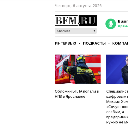
Четверг, 6 августа 2026
Busi
прям
Москва
ИНТЕРВЬЮ
ПОДКАСТЫ
КОМПА
СТИЛЬ
ТЕСТЫ
Обломки БПЛА попали в
Специалист
НПЗ в Ярославле
цифровым 
Михаил Хом
«Сочувство
слабым, а
предприни
нужно не м