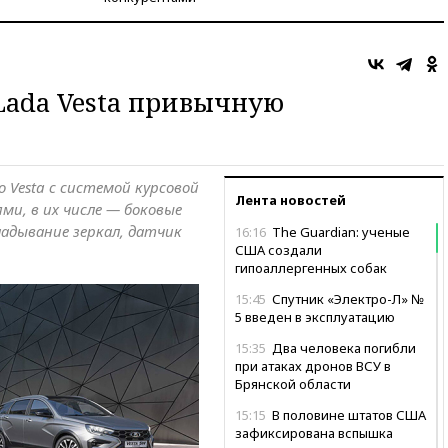
Lada Vesta привычную
 Vesta с системой курсовой
Лента новостей
ми, в их числе — боковые
адывание зеркал, датчик
16:16
The Guardian: ученые
США создали
гипоаллергенных собак
15:45
Спутник «Электро-Л» №
5 введен в эксплуатацию
15:35
Два человека погибли
при атаках дронов ВСУ в
Брянской области
15:15
В половине штатов США
зафиксирована вспышка