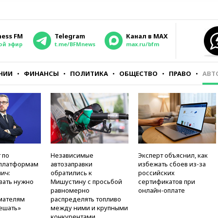
ness FM
Telegram
Канал в MAX
ой эфир
t.me/BFMnews
max.ru/bfm
НИИ
ФИНАНСЫ
ПОЛИТИКА
ОБЩЕСТВО
ПРАВО
АВТ
 по
Независимые
Эксперт объяснил, как
платформам
автозаправки
избежать сбоев из-за
ич:
обратились к
российских
вать нужно
Мишустину с просьбой
сертификатов при
равномерно
онлайн-оплате
мателям
распределять топливо
ешать»
между ними и крупными
конкурентами