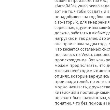
освоить производство АБС,
«АвтоВАЗа» ушло около года.
вот на то, чтобы создать и
понадобилось на год больше
а во-вторых, для внедрени
серьезная, вдумчивая калиб
должна работать в любых д
нагрузках и так далее. Это 
она произошла за два года,
Что касается остальных сис
появилось на
Vesta
, соверш
происхождение. Вот конкрет
можем предполагать, что д
многих необходимых автопро
опциях, которые вернулись
производителей, но есть о
модно называть, дружестве
китайскими поставщиками. 
не хочет быть названным, 
понятно, что без помощи П