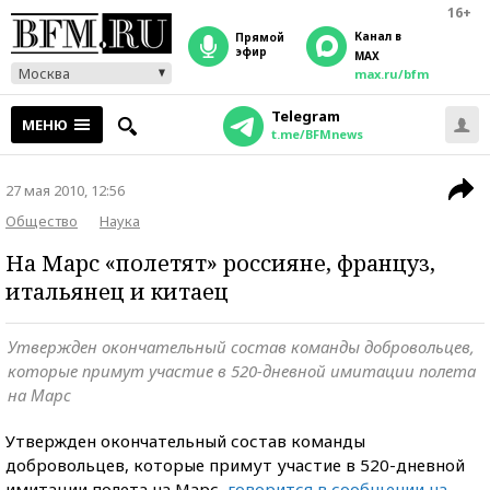
16+
Канал в
прямой
эфир
MAX
Москва
max.ru/bfm
Telegram
МЕНЮ
t.me/BFMnews
27 мая 2010, 12:56
Общество
Наука
На Марс «полетят» россияне, француз,
итальянец и китаец
Утвержден окончательный состав команды добровольцев,
которые примут участие в 520-дневной имитации полета
на Марс
Утвержден окончательный состав команды
добровольцев, которые примут участие в 520-дневной
имитации полета на Марс,
говорится в сообщении на