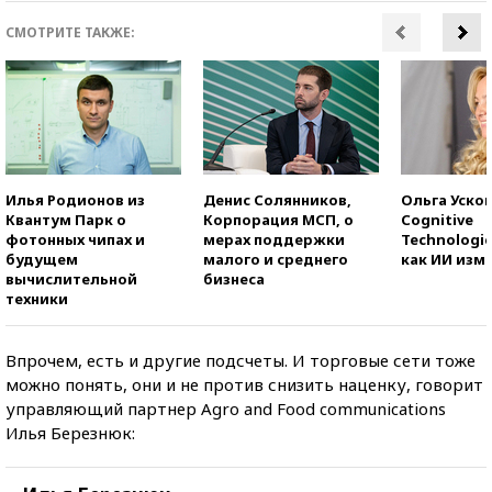
СМОТРИТЕ ТАКЖЕ:
Илья Родионов из
Денис Солянников,
Ольга Усков
Квантум Парк о
Корпорация МСП, о
Cognitive
фотонных чипах и
мерах поддержки
Technologie
будущем
малого и среднего
как ИИ изм
вычислительной
бизнеса
техники
Впрочем, есть и другие подсчеты. И торговые сети тоже
можно понять, они и не против снизить наценку, говорит
управляющий партнер Agro and Food communications
Илья Березнюк: