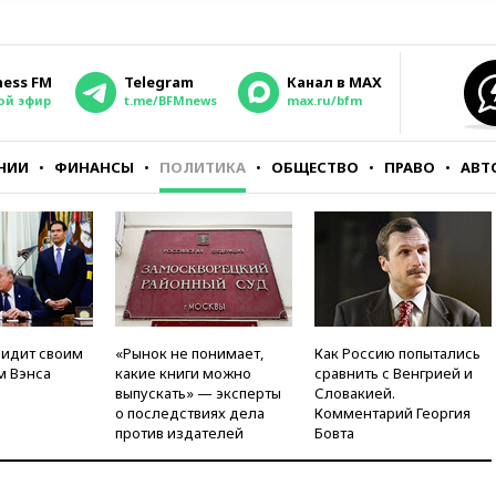
ness FM
Telegram
Канал в MAX
ой эфир
t.me/BFMnews
max.ru/bfm
НИИ
ФИНАНСЫ
ПОЛИТИКА
ОБЩЕСТВО
ПРАВО
АВТ
видит своим
«Рынок не понимает,
Как Россию попытались
м Вэнса
какие книги можно
сравнить с Венгрией и
выпускать» — эксперты
Словакией.
о последствиях дела
Комментарий Георгия
против издателей
Бовта