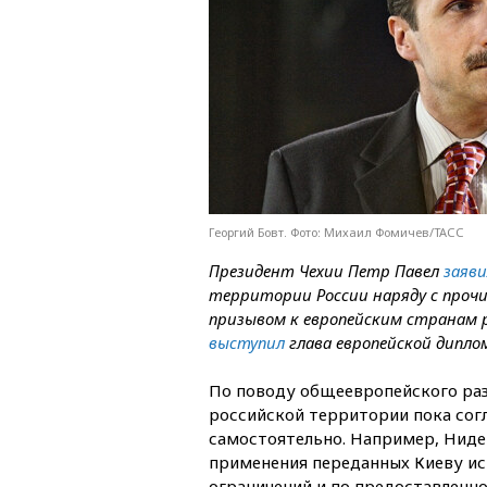
Георгий Бовт. Фото: Михаил Фомичев/ТАСС
Президент Чехии Петр Павел
заяви
территории России наряду с прочи
призывом к европейским странам 
выступил
глава европейской дипло
По поводу общеевропейского ра
российской территории пока согл
самостоятельно. Например, Нид
применения переданных Киеву ист
ограничений и по предоставленно