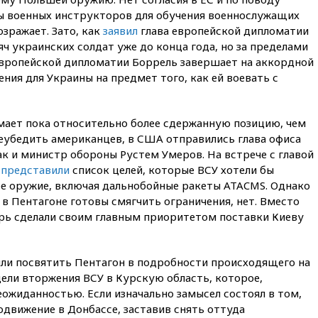
вчера, 21:35
«Аэрофлот»
ы военных инструкторов для обучения военнослужащих
отменяет часть рейсов в Сочи
озражает. Зато, как
заявил
глава европейской дипломатии
и Геленджик
яч украинских солдат уже до конца года, но за пределами
вчера, 21:25
Руслан Терновой
 европейской дипломатии Боррель завершает на аккордной
выиграл золото чемпионата
ения для Украины на предмет того, как ей воевать с
Европы в прыжках с 10-
метровой вышки
вчера, 21:10
РФ не получала
имает пока относительно более сдержанную позицию, чем
обращений о прекращении
еубедить американцев, в США отправились глава офиса
концессии строительства ж/д
к и министр обороны Рустем Умеров. На встрече с главой
в Армении
и
представили
список целей, которые ВСУ хотели бы
вчера, 21:00
В России вновь
ое оружие, включая дальнобойные ракеты ATACMS. Однако
обсуждают эксперимент по
 в Пентагоне готовы смягчить ограничения, нет. Вместо
онлайн-продаже алкоголя
ерь сделали своим главным приоритетом поставки Киеву
вчера, 20:45
Матвиенко:
россиянам могут
рекомендовать не посещать
ли посвятить Пентагон в подробности происходящего на
Армению
цели вторжения ВСУ в Курскую область, которое,
вчера, 20:35
ПВО за день
еожиданностью. Если изначально замысел состоял в том,
сбила еще 281 украинский
движение в Донбассе, заставив снять оттуда
беспилотник над Россией