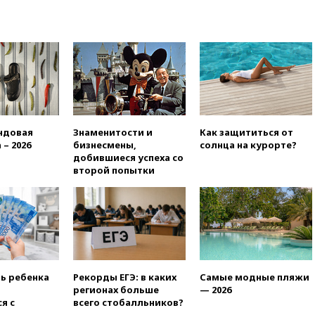
помогут пострадавшему от
атак на склады Wildberries
бизнесу
вчера, 16:55
Экс-директору
Popcorn Books запросили
четыре года условно
вчера, 16:46
ЦБ:
международные резервы
России снизились
ндовая
Знаменитости и
Как защититься от
 – 2026
бизнесмены,
солнца на курорте?
вчера, 16:35
На
добившиеся успеха со
восстановление Херсонской
второй попытки
области направят 6,8 млрд
рублей
вчера, 16:16
The Guardian:
ученые США создали
гипоаллергенных собак
вчера, 15:45
Спутник
«Электро-Л» № 5 введен в
ть ребенка
Рекорды ЕГЭ: в каких
Самые модные пляжи
эксплуатацию
регионах больше
— 2026
я с
всего стобалльников?
вчера, 15:35
Два человека