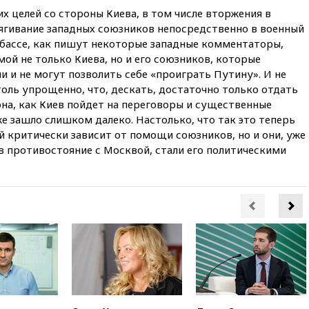
Вэнса на выборах 2028 года
х целей со стороны Киева, в том числе вторжения в
вчера, 19:20
Число ломбардов
ягивание западных союзников непосредственно в военный
в РФ превысило максимум
нбассе, как пишут некоторые западные комментаторы,
2022 года
мой не только Киева, но и его союзников, которые
вчера, 19:15
Жуковский и
и и не могут позволить себе «проиграть Путину». И не
аэропорт Геленджика
оль упрощенно, что, дескать, достаточно только отдать
возобновили работу
на, как Киев пойдет на переговоры и существенные
вчера, 19:00
Путин уточнил
е зашло слишком далеко. Настолько, что так это теперь
порядок присвоения воинских
ий критически зависит от помощи союзников, но и они, уже
званий добровольцам
в противостояние с Москвой, стали его политическими
вчера, 18:50
Euractiv: восток
Финляндии приходит в упадок
без российских туристов
вчера, 18:35
В Жуковском и
аэропорту Геленджика
введены ограничения
вчера, 18:21
Зюганов
присоединился к критике
«Яблока»
вчера, 18:15
Четыре человека