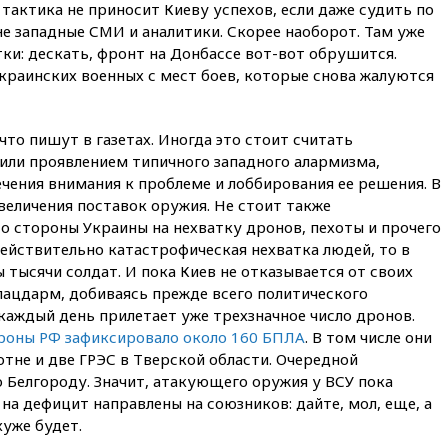
 тактика не приносит Киеву успехов, если даже судить по
вчера, 20:27
Ямпольская
е западные СМИ и аналитики. Скорее наоборот. Там уже
призвала оптимизировать
ки: дескать, фронт на Донбассе вот-вот обрушится.
олимпиады для поступления в
краинских военных с мест боев, которые снова жалуются
вузы
вчера, 20:15
Минтранс
предложил оплачивать
что пишут в газетах. Иногда это стоит считать
защиту дорог от БПЛА из
ли проявлением типичного западного алармизма,
средств на ремонт
чения внимания к проблеме и лоббирования ее решения. В
вчера, 20:00
Зеленский 8
величения поставок оружия. Не стоит также
августа посетит Сербию с
о стороны Украины на нехватку дронов, пехоты и прочего
официальным визитом
действительно катастрофическая нехватка людей, то в
вчера, 19:58
В Госдуму будет
 тысячи солдат. И пока Киев не отказывается от своих
внесен законопроект об
лацдарм, добиваясь прежде всего политического
отмене ЕГЭ
каждый день прилетает уже трехзначное число дронов.
вчера, 19:50
Аэропорты Сочи и
оны РФ зафиксировало около 160 БПЛА
. В том числе они
Ярославля приостановили
тне и две ГРЭС в Тверской области. Очередной
работу
 Белгороду. Значит, атакующего оружия у ВСУ пока
вчера, 19:35
WP: Трамп
на дефицит направлены на союзников: дайте, мол, еще, а
призвал доноров-
хуже будет.
республиканцев поддержать