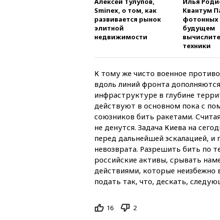
Алексей Тулупов,
Илья Роди
Sminex, о том, как
Квантум П
развивается рынок
фотонных 
элитной
будущем
недвижимости
вычислит
техники
К тому же чисто военное противо
вдоль линий фронта дополняются
инфраструктуре в глубине террит
действуют в основном пока с по
союзников бить ракетами. Считая
не денутся. Задача Киева на сего
перед дальнейшей эскалацией, и 
невозврата. Разрешить бить по т
российские активы, срывать нам
действиями, которые неизбежно 
подать так, что, дескать, следу
16
2