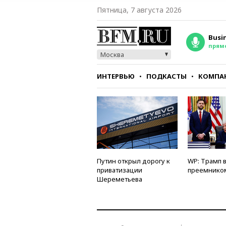
Пятница, 7 августа 2026
Busi
прям
Москва
ИНТЕРВЬЮ
ПОДКАСТЫ
КОМПА
СТИЛЬ
ТЕСТЫ
Путин открыл дорогу к
WP: Трамп 
приватизации
преемнико
Шереметьева