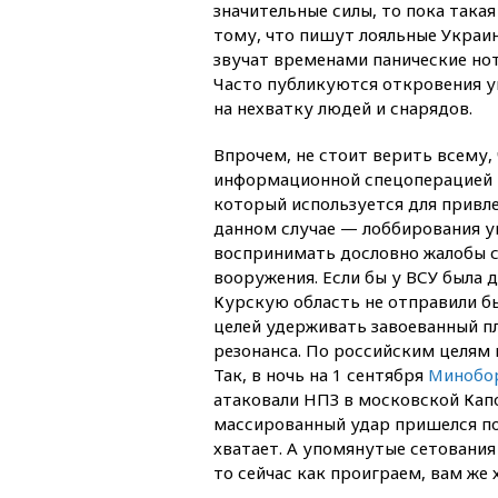
значительные силы, то пока такая
тому, что пишут лояльные Украин
звучат временами панические нот
Часто публикуются откровения у
на нехватку людей и снарядов.
Впрочем, не стоит верить всему, 
информационной спецоперацией и
который используется для привле
данном случае — лоббирования у
воспринимать дословно жалобы с
вооружения. Если бы у ВСУ была 
Курскую область не отправили бы
целей удерживать завоеванный п
резонанса. По российским целям 
Так, в ночь на 1 сентября
Минобор
атаковали НПЗ в московской Капо
массированный удар пришелся по
хватает. А упомянутые сетования 
то сейчас как проиграем, вам же 