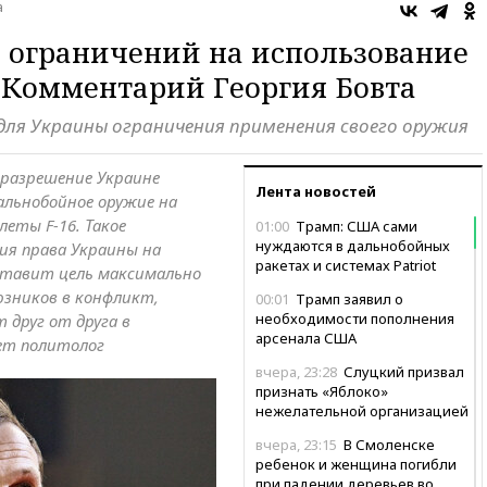
а
 ограничений на использование
 Комментарий Георгия Бовта
для Украины ограничения применения своего оружия
 разрешение Украине
Лента новостей
альнобойное оружие на
еты F-16. Такое
01:00
Трамп: США сами
нуждаются в дальнобойных
ия права Украины на
ракетах и системах Patriot
 ставит цель максимально
юзников в конфликт,
00:01
Трамп заявил о
необходимости пополнения
т друг от друга в
арсенала США
ет политолог
вчера, 23:28
Слуцкий призвал
признать «Яблоко»
нежелательной организацией
вчера, 23:15
В Смоленске
ребенок и женщина погибли
при падении деревьев во