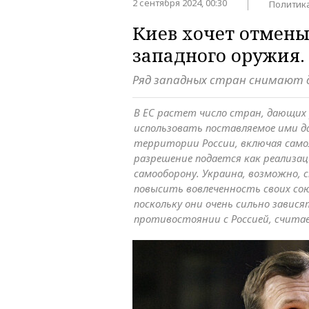
2 сентября 2024, 00:30
Политик
Киев хочет отмены
западного оружия.
Ряд западных стран снимают 
В ЕС растет число стран, дающих
использовать поставляемое ими д
территории России, включая самол
разрешение подается как реализац
самооборону. Украина, возможно,
повысить вовлеченность своих со
поскольку они очень сильно завися
противостоянии с Россией, счита