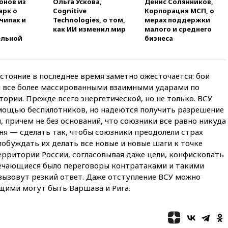
онов из
Ольга Ускова,
Денис Солянников,
пострадали при атаках ВСУ на
арк о
Cognitive
Корпорация МСП, о
Белгородскую область
чипах и
Technologies, о том,
мерах поддержки
вчера, 18:00
Совет мира
как ИИ изменил мир
малого и среднего
выбрал подрядчика для
ельной
бизнеса
строительства военной базы в
Газе
вчера, 17:50
Миронов призвал
стояние в последнее время заметно ожесточается: бои
снять «Яблоко» с выборов в
 все более массированными взаимными ударами по
Госдуму
ории. Прежде всего энергетической, но не только. ВСУ
вчера, 17:45
Правительство
мощью беспилотников, но надеются получить разрешение
получит «золотую акцию» в
, причем не без оснований, что союзники все равно никуда
управлении аэропортом
дня — сделать так, чтобы союзники преодолели страх
Шереметьево
побуждать их делать все новые и новые шаги к точке
вчера, 17:35
Шесть человек
ерритории России, согласовывая даже цели, конфисковать
пострадали при ударе ВСУ по
ечающиеся было переговоры контратаками и такими
автобусу в Запорожской
вызовут резкий ответ. Даже отступление ВСУ можно
области
ющими могут быть Варшава и Рига.
вчера, 17:25
В аэропортах
Сочи и Геленджика сняты
ограничения
вчера, 17:17
Власти РФ