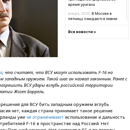
время урагана
вчера, 22:55
В Москве в
пятницу ожидаются ливни
вчера, 22:35
Винисиус
Все новости »
продлил контракт с «Реалом»
до 2032 года
вчера, 22:28
Отказаться от
российского гражданства
станет значительно дороже
вчера, 22:20
Путин назвал 76-ю
гвардейскую десантно-
л
, что считает, что ВСУ могут использовать F-16 на
штурмовую дивизию
м западным оружием. Такой шаг он назвал законным. Ранее с
легендарной
разрешить ВСУ удары вглубь российской территории
матии Жозеп Боррель.
вчера, 22:15
Путин заслушал
доклад о ситуации на
добропольском направлении
зрешения для ВСУ бить западным оружием вглубь
асия нет, каждая страна принимает такое решение
вчера, 21:58
Генпрокуратура
признала нежелательным в
ерланды уже
не ограничивают
использование и дальность
РФ американский Human
ребителей F-16 в пространстве над Россией. Нет
Rights Foundation
му Польшей оружию. Нет согласия в ЕС и по поводу