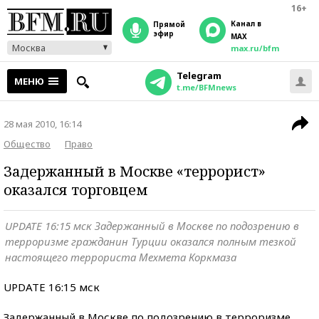
16+
Канал в
прямой
эфир
MAX
Москва
max.ru/bfm
Telegram
МЕНЮ
t.me/BFMnews
28 мая 2010, 16:14
Общество
Право
Задержанный в Москве «террорист»
оказался торговцем
UPDATE 16:15 мск Задержанный в Москве по подозрению в
терроризме гражданин Турции оказался полным тезкой
настоящего террориста Мехмета Коркмаза
UPDATE 16:15 мск
Задержанный в Москве по подозрению в терроризме