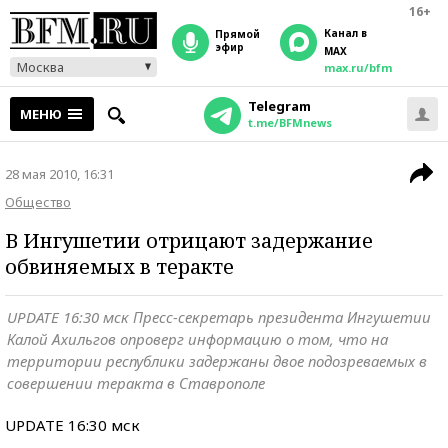
16+
Канал в
прямой
эфир
MAX
Москва
max.ru/bfm
Telegram
МЕНЮ
t.me/BFMnews
28 мая 2010, 16:31
Общество
В Ингушетии отрицают задержание
обвиняемых в теракте
UPDATE 16:30 мск Пресс-секретарь президента Ингушетии
Калой Ахильгов опроверг информацию о том, что на
территории республики задержаны двое подозреваемых в
совершении теракта в Ставрополе
UPDATE 16:30 мск