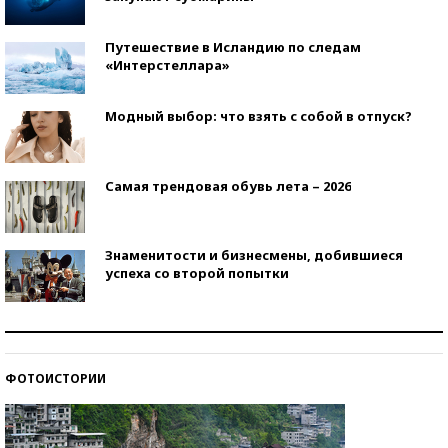
Путешествие в Исландию по следам
«Интерстеллара»
Модный выбор: что взять с собой в отпуск?
Самая трендовая обувь лета – 2026
Знаменитости и бизнесмены, добившиеся
успеха со второй попытки
Как защититься от солнца на курорте?
ФОТОИСТОРИИ
Кто изобрел средства связи?