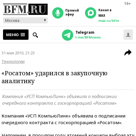
16+
Канал в
прямой
эфир
MAX
Москва
max.ru/bfm
Telegram
МЕНЮ
t.me/BFMnews
31 мая 2010, 21:23
Технологии
«Росатом» ударился в закупочную
аналитику
Компания «УСП КомпьюЛинк» объявила о подписании
очередного контракта с госкорпорацией «Росатом»
Компания «УСП КомпьюЛинк» объявила о подписании
очередного контракта с госкорпорацией «Росатом».
Напомним, в прошлом году атомный концерн выбрал эту