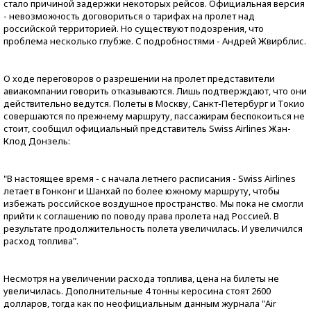
стало причиной задержки некоторых рейсов. Официальная версия
- невозможность договориться о тарифах на пролет над
российской территорией. Но существуют подозрения, что
проблема несколько глубже. С подробностями - Андрей Жвирблис.
О ходе переговоров о разрешении на пролет представители
авиакомпании говорить отказываются. Лишь подтверждают, что они
действительно ведутся. Полеты в Москву, Санкт-Петербург и Токио
совершаются по прежнему маршруту, пассажирам беспокоиться не
стоит, сообщил официальный представитель Swiss Airlines Жан-
Клод Донзель:
"В настоящее время - с начала летнего расписания - Swiss Airlines
летает в Гонконг и Шанхай по более южному маршруту, чтобы
избежать российское воздушное пространство. Мы пока не смогли
прийти к соглашению по поводу права пролета над Россией. В
результате продолжительность полета увеличилась. И увеличился
расход топлива".
Несмотря на увеличении расхода топлива, цена на билеты не
увеличилась. Дополнительные 4 тонны керосина стоят 2600
долларов, тогда как по неофициальным данным журнала "Air