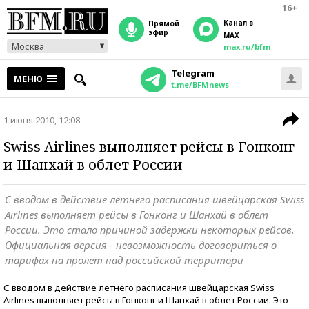
16+
Канал в
прямой
эфир
MAX
Москва
max.ru/bfm
Telegram
МЕНЮ
t.me/BFMnews
1 июня 2010, 12:08
Swiss Airlines выполняет рейсы в Гонконг
и Шанхай в облет России
С вводом в действие летнего расписания швейцарская Swiss
Airlines выполняет рейсы в Гонконг и Шанхай в облет
России. Это стало причиной задержки некоторых рейсов.
Официальная версия - невозможность договориться о
тарифах на пролет над российской территори
С вводом в действие летнего расписания швейцарская Swiss
Airlines выполняет рейсы в Гонконг и Шанхай в облет России. Это