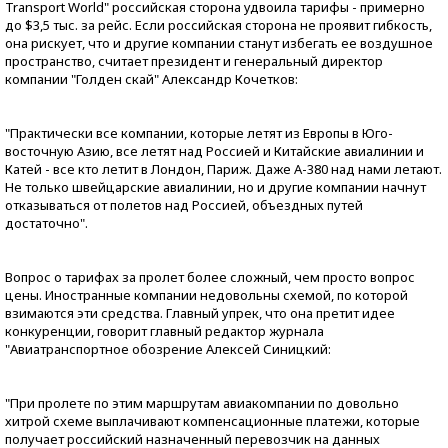
Transport World" российская сторона удвоила тарифы - примерно
до $3,5 тыс. за рейс. Если российская сторона не проявит гибкость,
она рискует, что и другие компании станут избегать ее воздушное
пространство, считает президент и генеральный директор
компании "Голден скай" Александр Кочетков:
"Практически все компании, которые летят из Европы в Юго-
восточную Азию, все летят над Россией и Китайские авиалинии и
Катей - все кто летит в Лондон, Париж. Даже А-380 над нами летают.
Не только швейцарские авиалинии, но и другие компании начнут
отказываться от полетов над Россией, объездных путей
достаточно".
Вопрос о тарифах за пролет более сложный, чем просто вопрос
цены. Иностранные компании недовольны схемой, по которой
взимаются эти средства. Главный упрек, что она претит идее
конкуренции, говорит главный редактор журнала
"Авиатранспортное обозрение Алексей Синицкий:
"При пролете по этим маршрутам авиакомпании по довольно
хитрой схеме выплачивают компенсационные платежи, которые
получает российский назначенный перевозчик на данных