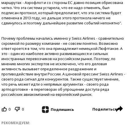
маршрутах - Аэрофлот и со стороны ЕС давно позиция обрисована
четко. Что эта система устарела, что ее надо отменять, был
подписан протокол, который предполагает, что эта система будет
отменена в 2013 году, но дальше этого протокола ничего не
сдвинулось и поэтому дальнейшее развитие событий непонятно".
Почему проблемы начались именно у Swiss Airlines - сравнительно
скромной по размеру компании - не совсем понятно. Возможно
ответ кроется в том, что она принадлежит немецкой Люфтганзе. А
это - один из наиболее активно развивающихся и сильных
иностранных перевозчиков на российском рынке. Поэтому, по
мнению многих экспертов не исключено, что его деловая
активность вызывает определенное раздражение и
противодействие внутри России. А ценовой прессинг Swiss Airlines -
своего рода сигнал для конкурентов. Также существует мнение,
что речь может идти о непрямых аргументах - своего рода
артподготовке - в переговорах об упрощении доступа ряда
российских авиакомпаний на европейский рынок.
0
0
Поделиться
Подпишись
РЕКОМЕНДУЕМ: