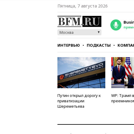
Пятница, 7 августа 2026
Busi
прям
Москва
ИНТЕРВЬЮ
ПОДКАСТЫ
КОМПА
СТИЛЬ
ТЕСТЫ
Путин открыл дорогу к
WP: Трамп 
приватизации
преемнико
Шереметьева