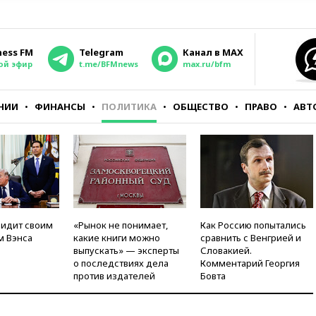
ness FM
Telegram
Канал в MAX
ой эфир
t.me/BFMnews
max.ru/bfm
НИИ
ФИНАНСЫ
ПОЛИТИКА
ОБЩЕСТВО
ПРАВО
АВТ
видит своим
«Рынок не понимает,
Как Россию попытались
м Вэнса
какие книги можно
сравнить с Венгрией и
выпускать» — эксперты
Словакией.
о последствиях дела
Комментарий Георгия
против издателей
Бовта