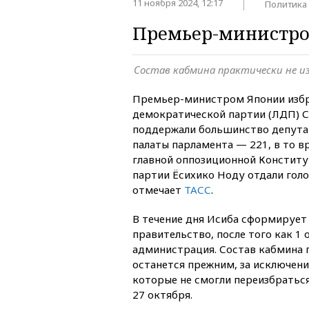
11 ноября 2024, 12:17
Политика
Премьер-министро
Состав кабмина практически не и
Премьер-министром Японии избр
демократической партии (ЛДП) С
поддержали большинство депута
палаты парламента — 221, в то 
главной оппозиционной Констит
партии Ёсихико Ноду отдали голо
отмечает
ТАСС
.
В течение дня Исиба сформирует
правительство, после того как 1 
администрация. Состав кабмина 
останется прежним, за исключен
которые не смогли переизбратьс
27 октября.