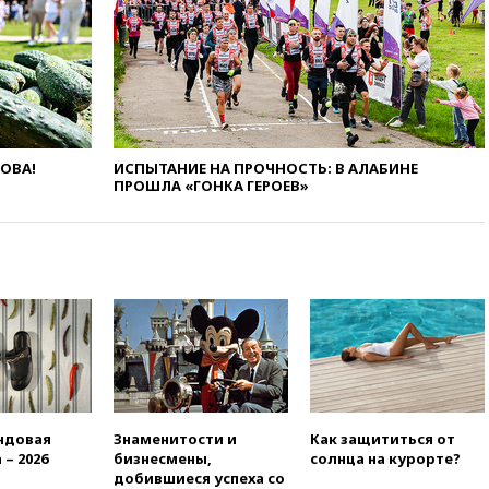
вчера, 20:27
Ямпольская
призвала оптимизировать
олимпиады для поступления в
вузы
вчера, 20:15
Минтранс
предложил оплачивать
защиту дорог от БПЛА из
ЛОВА!
ИСПЫТАНИЕ НА ПРОЧНОСТЬ: В АЛАБИНЕ
средств на ремонт
ПРОШЛА «ГОНКА ГЕРОЕВ»
вчера, 20:00
Зеленский 8
августа посетит Сербию с
официальным визитом
вчера, 19:58
В Госдуму будет
внесен законопроект об
отмене ЕГЭ
вчера, 19:50
Аэропорты Сочи и
Ярославля приостановили
работу
вчера, 19:35
WP: Трамп
ндовая
Знаменитости и
Как защититься от
призвал доноров-
 – 2026
бизнесмены,
солнца на курорте?
республиканцев поддержать
добившиеся успеха со