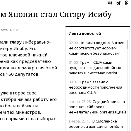
м Японии стал Сигэру Исибу
зменился
Лента новостей
али главу Либерально-
02:00
Ни один водоем Англии
игэру Исибу. Его
не соответствует нормам
химической безопасности
тов ключевой нижней
время как председателю
01:00
Трамп: США сами
уционно-демократической
нуждаются в дальнобойных
ракетах и системах Patriot
са 160 депутатов,
00:01
Трамп заявил о
необходимости пополнения
 уже второе свое
арсенала США
октября начала работу его
вчера, 23:28
Слуцкий призвал
по большей части
признать «Яблоко»
ием тех министров,
нежелательной организацией
я в парламент на выборах
вчера, 23:15
В Смоленске
ребенок и женщина погибли