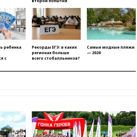
второй попытки
вчера, 21:35
«Аэрофлот»
отменяет часть рейсов в Сочи
и Геленджик
вчера, 21:25
Руслан Терновой
выиграл золото чемпионата
Европы в прыжках с 10-
метровой вышки
ть ребенка
Рекорды ЕГЭ: в каких
Самые модные пляжи
регионах больше
— 2026
вчера, 21:10
РФ не получала
я с
всего стобалльников?
обращений о прекращении
концессии строительства ж/д
в Армении
вчера, 21:00
В России вновь
обсуждают эксперимент по
онлайн-продаже алкоголя
вчера, 20:45
Матвиенко:
россиянам могут
рекомендовать не посещать
Армению
вчера, 20:35
ПВО за день
сбила еще 281 украинский
беспилотник над Россией