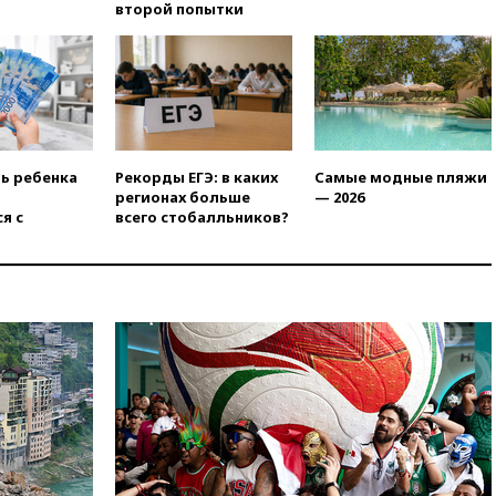
Вэнса на выборах 2028 года
второй попытки
вчера, 19:20
Число ломбардов
в РФ превысило максимум
2022 года
вчера, 19:15
Жуковский и
аэропорт Геленджика
возобновили работу
ть ребенка
Рекорды ЕГЭ: в каких
Самые модные пляжи
вчера, 19:00
Путин уточнил
регионах больше
— 2026
порядок присвоения воинских
я с
всего стобалльников?
званий добровольцам
вчера, 18:50
Euractiv: восток
Финляндии приходит в упадок
без российских туристов
вчера, 18:35
В Жуковском и
аэропорту Геленджика
введены ограничения
вчера, 18:21
Зюганов
присоединился к критике
«Яблока»
вчера, 18:15
Четыре человека