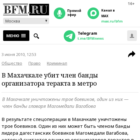
16+
Канал в
прямой
эфир
MAX
Москва
max.ru/bfm
Telegram
МЕНЮ
t.me/BFMnews
3 июня 2010, 12:53
Общество
Право
Криминал
В Махачкале убит член банды
организатора теракта в метро
В Махачкале уничтожены трое боевиков, один из них —
член банды главаря Магомедали Вагабова
В результате спецоперации в Махачкале уничтожены
трое боевиков. Один из них может быть членом банды
лидера дагестанских боевиков Магомедали Вагабова,
который считается одним из организаторов терактов в