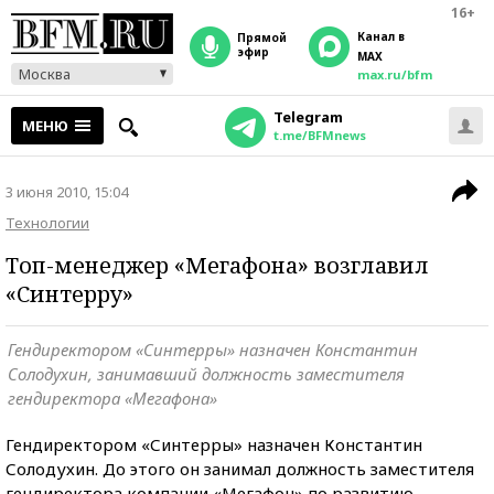
16+
Канал в
прямой
эфир
MAX
Москва
max.ru/bfm
Telegram
МЕНЮ
t.me/BFMnews
3 июня 2010, 15:04
Технологии
Топ-менеджер «Мегафона» возглавил
«Синтерру»
Гендиректором «Синтерры» назначен Константин
Солодухин, занимавший должность заместителя
гендиректора «Мегафона»
Гендиректором «Синтерры» назначен Константин
Солодухин. До этого он занимал должность заместителя
гендиректора компании «Мегафон» по развитию