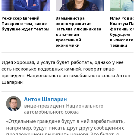
Режиссер Евгений
Замминистра
Илья Родио
Писарев о том, какое
экономразвития
Квантум Па
будущее ждет театры
Татьяна Илюшникова
фотонных ч
о значении
будущем
креативной
вычислите
экономики
техники
Идея хорошая, и услуга будет работать, однако у нее
есть несколько подводных камней, говорит вице-
президент Национального автомобильного союза Антон
Шапарин:
Антон Шапарин
вице-президент Национального
автомобильного союза
«Отдельные граждане будут в ней зарабатывать,
например, будут писать друг другу сообщения с
предложением выкупить номера. Это будет, я