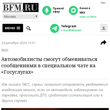
16+
Канал в
прямой
эфир
MAX
Москва
max.ru/bfm
Telegram
МЕНЮ
t.me/BFMnews
24 декабря 2024, 13:51
Авто
Автомобилисты смогут обмениваться
сообщениями в специальном чате на
«Госуслугах»
Как пишет ТАСС, сервис позволит отправлять уведомления
владельцам машин, если их автомобиль заблокирован на
парковке, произошло ДТП, сработала сигнализация или в
других случаях