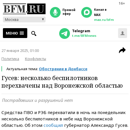
16+
Канал в
прямой
эфир
MAX
Москва
max.ru/bfm
Telegram
МЕНЮ
t.me/BFMnews
27 января 2025, 01:00
Политика
Конфликты
Актуальная тема:
Обострение в Донбассе
Гусев: несколько беспилотников
перехвачены над Воронежской областью
Пострадавших и разрушений нет
Средства ПВО и РЭБ перехватили в ночь на понедельник
несколько беспилотников в небе над Воронежской
областью. Об этом
сообщил
губернатор Александр Гусев.