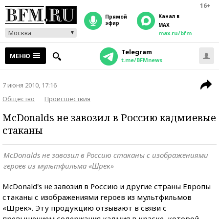
16+
Канал в
прямой
эфир
MAX
Москва
max.ru/bfm
Telegram
МЕНЮ
t.me/BFMnews
7 июня 2010, 17:16
Общество
Происшествия
McDonalds не завозил в Россию кадмиевые
стаканы
McDonalds не завозил в Россию стаканы с изображениями
героев из мультфильма «Шрек»
McDonald's не завозил в Россию и другие страны Европы
стаканы с изображениями героев из мультфильмов
«Шрек». Эту продукцию отзывают в связи с
превышением содержания кадмия в краске, которой