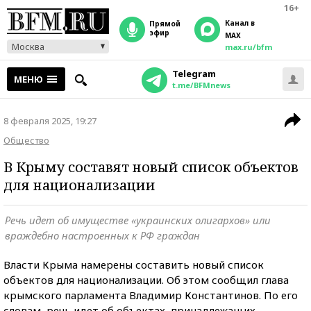
16+
Канал в
прямой
эфир
MAX
Москва
max.ru/bfm
Telegram
МЕНЮ
t.me/BFMnews
8 февраля 2025, 19:27
Общество
В Крыму составят новый список объектов
для национализации
Речь идет об имуществе «украинских олигархов» или
враждебно настроенных к РФ граждан
Власти Крыма намерены составить новый список
объектов для национализации. Об этом сообщил глава
крымского парламента Владимир Константинов. По его
словам, речь идет об объектах, принадлежащих