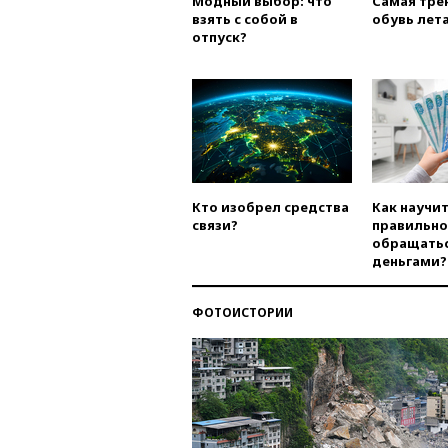
Модный выбор: что
Самая тре
взять с собой в
обувь лета
отпуск?
Кто изобрел средства
Как научи
связи?
правильно
обращатьс
деньгами?
ФОТОИСТОРИИ