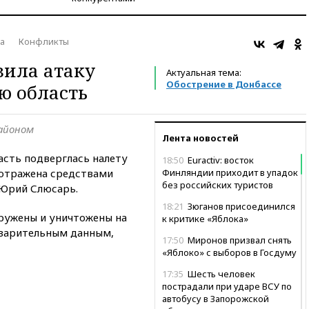
а
Конфликты
зила атаку
Актуальная тема:
Обострение в Донбассе
ю область
айоном
Лента новостей
сть подверглась налету
18:50
Euractiv: восток
 отражена средствами
Финляндии приходит в упадок
без российских туристов
Юрий Слюсарь.
18:21
Зюганов присоединился
аружены и уничтожены на
к критике «Яблока»
варительным данным,
17:50
Миронов призвал снять
«Яблоко» с выборов в Госдуму
17:35
Шесть человек
пострадали при ударе ВСУ по
автобусу в Запорожской