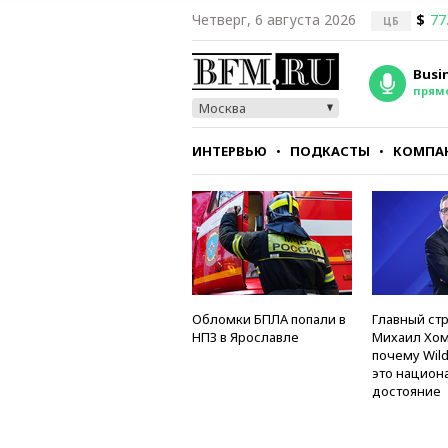
Четверг, 6 августа 2026
$
77
ЦБ
Busi
прям
Москва
ИНТЕРВЬЮ
ПОДКАСТЫ
КОМПА
СТИЛЬ
ТЕСТЫ
Обломки БПЛА попали в
Главный стр
НПЗ в Ярославле
Михаил Хом
почему Wild
это национ
достояние