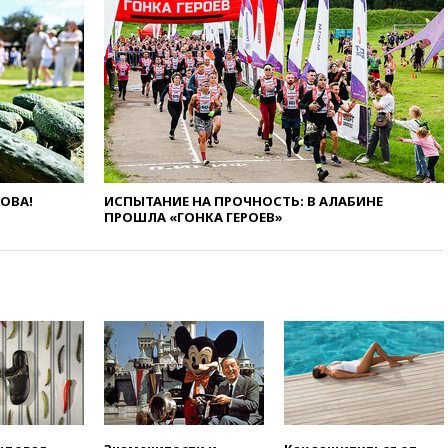
14:14
«Ведомости»: Озон банк
не пострадает от британских
санкций
13:58
Медведев назвал
Японию вассалом США
13:45
В Петербурге достроили
новый тоннель зеленой ветки
метро
ЛОВА!
ИСПЫТАНИЕ НА ПРОЧНОСТЬ: В АЛАБИНЕ
13:38
В эфире «Радиостанции
ПРОШЛА «ГОНКА ГЕРОЕВ»
Судного дня» прозвучали три
сообщения
13:29
Восемь человек
пострадали при наезде
автомобиля на толпу в Омске
13:19
WP: Трамп определился
со своим преемником
13:13
СК возбудил дело по
факту гибели женщины и
ребенка в Раменском