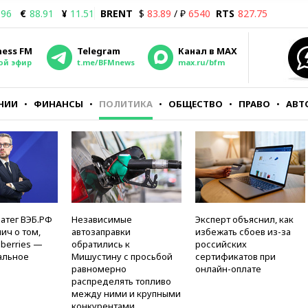
.96
€
88.91
¥
11.51
BRENT
$
83.89
/ ₽
6540
RTS
827.75
ness FM
Telegram
Канал в MAX
ой эфир
t.me/BFMnews
max.ru/bfm
НИИ
ФИНАНСЫ
ПОЛИТИКА
ОБЩЕСТВО
ПРАВО
АВТ
атег ВЭБ.РФ
Независимые
Эксперт объяснил, как
ич о том,
автозаправки
избежать сбоев из-за
berries —
обратились к
российских
альное
Мишустину с просьбой
сертификатов при
равномерно
онлайн-оплате
распределять топливо
между ними и крупными
конкурентами