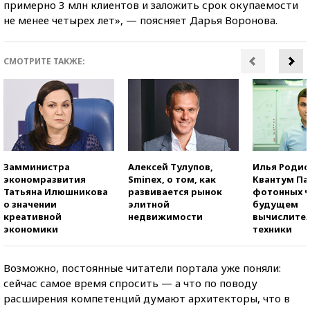
примерно 3 млн клиентов и заложить срок окупаемости
не менее четырех лет», — поясняет Дарья Воронова.
СМОТРИТЕ ТАКЖЕ:
Замминистра
Алексей Тулупов,
Илья Родио
экономразвития
Sminex, о том, как
Квантум Па
Татьяна Илюшникова
развивается рынок
фотонных ч
о значении
элитной
будущем
креативной
недвижимости
вычислите
экономики
техники
Возможно, постоянные читатели портала уже поняли:
сейчас самое время спросить — а что по поводу
расширения компетенций думают архитекторы, что в