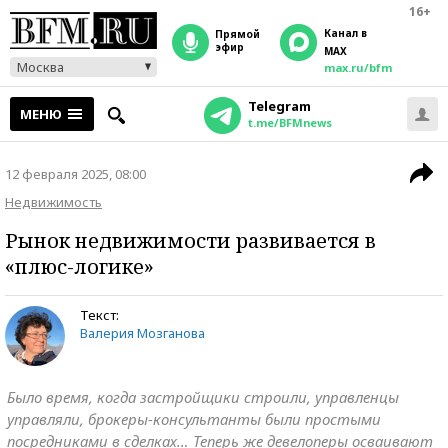
16+
Канал в
прямой
эфир
MAX
Москва
max.ru/bfm
Telegram
МЕНЮ
t.me/BFMnews
12 февраля 2025, 08:00
Недвижимость
Рынок недвижимости развивается в
«плюс-логике»
Текст:
Валерия Мозганова
Было время, когда застройщики строили, управленцы
управляли, брокеры-консультанты были простыми
посредниками в сделках… Теперь же девелоперы осваивают