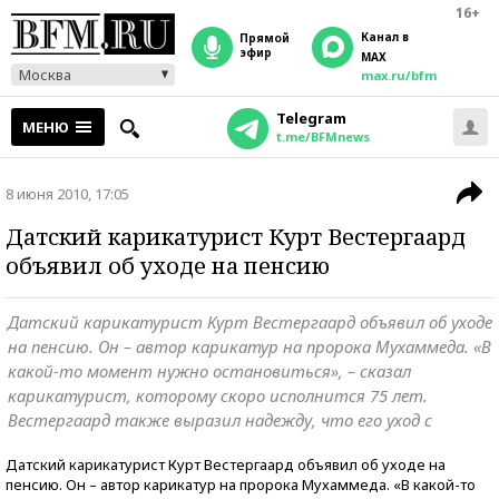
16+
Канал в
прямой
эфир
MAX
Москва
max.ru/bfm
Telegram
МЕНЮ
t.me/BFMnews
8 июня 2010, 17:05
Датский карикатурист Курт Вестергаард
объявил об уходе на пенсию
Датский карикатурист Курт Вестергаард объявил об уходе
на пенсию. Он – автор карикатур на пророка Мухаммеда. «В
какой-то момент нужно остановиться», – сказал
карикатурист, которому скоро исполнится 75 лет.
Вестергаард также выразил надежду, что его уход с
Датский карикатурист Курт Вестергаард объявил об уходе на
пенсию. Он – автор карикатур на пророка Мухаммеда. «В какой-то