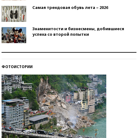
Самая трендовая обувь лета – 2026
Знаменитости и бизнесмены, добившиеся
успеха со второй попытки
Как защититься от солнца на курорте?
ФОТОИСТОРИИ
Кто изобрел средства связи?