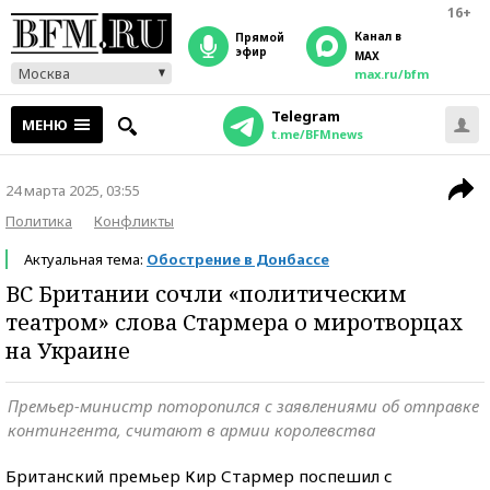
16+
Канал в
прямой
эфир
MAX
Москва
max.ru/bfm
Telegram
МЕНЮ
t.me/BFMnews
24 марта 2025, 03:55
Политика
Конфликты
Актуальная тема:
Обострение в Донбассе
ВС Британии сочли «политическим
театром» слова Стармера о миротворцах
на Украине
Премьер-министр поторопился с заявлениями об отправке
контингента, считают в армии королевства
Британский премьер Кир Стармер поспешил с