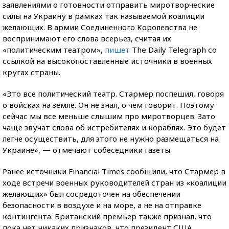
заявлениями о готовности отправить миротворческие
силы на Украину в рамках так называемой коалиции
желающих. В армии Соединенного Королевства не
воспринимают его слова всерьез, считая их
«политическим театром»,
пишет
The Daily Telegraph со
ссылкой на высокопоставленные источники в военных
кругах страны.
«Это все политический театр. Стармер поспешил, говоря
о войсках на земле. Он не знал, о чем говорит. Поэтому
сейчас мы все меньше слышим про миротворцев. Зато
чаще звучат слова об истребителях и кораблях. Это будет
легче осуществить, для этого не нужно размещаться на
Украине», — отмечают собеседники газеты.
Ранее источники Financial Times сообщили, что Стармер в
ходе встречи военных руководителей стран из «коалиции
желающих» был сосредоточен на обеспечении
безопасности в воздухе и на море, а не на отправке
контингента. Британский премьер также признал, что
пока нет никаких признаков, что президент США