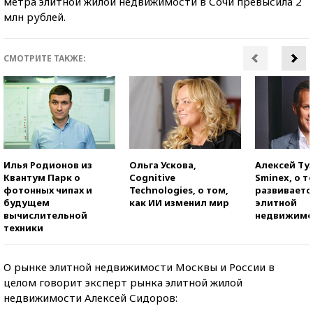
метра элитной жилой недвижимости в Сочи превысила 2
млн рублей.
СМОТРИТЕ ТАКЖЕ:
Илья Родионов из
Ольга Ускова,
Алексей Ту
Квантум Парк о
Cognitive
Sminex, о т
фотонных чипах и
Technologies, о том,
развиваетс
будущем
как ИИ изменил мир
элитной
вычислительной
недвижимо
техники
О рынке элитной недвижимости Москвы и России в
целом говорит эксперт рынка элитной жилой
недвижимости Алексей Сидоров: