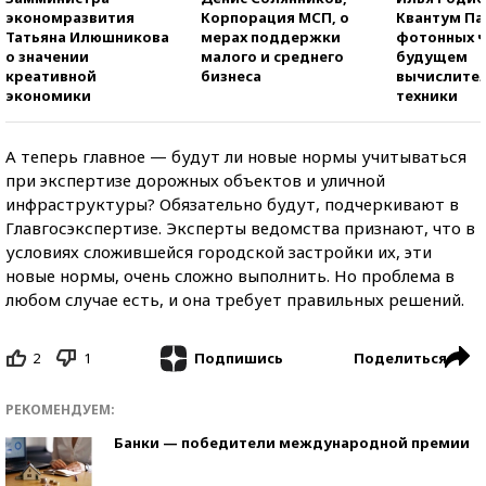
экономразвития
Корпорация МСП, о
Квантум Па
Татьяна Илюшникова
мерах поддержки
фотонных ч
о значении
малого и среднего
будущем
креативной
бизнеса
вычислите
экономики
техники
А теперь главное — будут ли новые нормы учитываться
при экспертизе дорожных объектов и уличной
инфраструктуры? Обязательно будут, подчеркивают в
Главгосэкспертизе. Эксперты ведомства признают, что в
условиях сложившейся городской застройки их, эти
новые нормы, очень сложно выполнить. Но проблема в
любом случае есть, и она требует правильных решений.
2
1
Поделиться
Подпишись
РЕКОМЕНДУЕМ:
Банки — победители международной премии