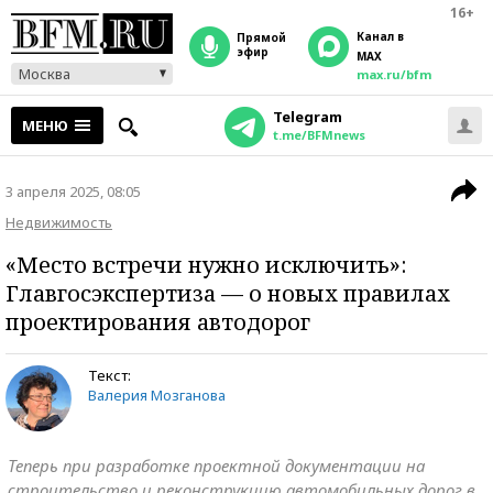
16+
Канал в
прямой
эфир
MAX
Москва
max.ru/bfm
Telegram
МЕНЮ
t.me/BFMnews
3 апреля 2025, 08:05
Недвижимость
«Место встречи нужно исключить»:
Главгосэкспертиза — о новых правилах
проектирования автодорог
Текст:
Валерия Мозганова
Теперь при разработке проектной документации на
строительство и реконструкцию автомобильных дорог в