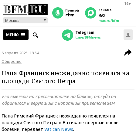
16+
Канал в
прямой
эфир
MAX
Москва
max.ru/bfm
Telegram
МЕНЮ
t.me/BFMnews
6 апреля 2025, 18:54
Общество
Папа Франциск неожиданно появился на
площади Святого Петра
Его вывезли на кресле-каталке на балкон, откуда он
обратился к верующим с коротким приветствием
Папа Римский Франциск неожиданно появился на
площади Святого Петра в Ватикане впервые после
болезни, передает
Vatican News
.