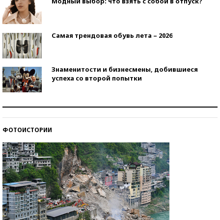
Модный выбор: что взять с собой в отпуск?
Самая трендовая обувь лета – 2026
Знаменитости и бизнесмены, добившиеся
успеха со второй попытки
Как защититься от солнца на курорте?
ФОТОИСТОРИИ
Кто изобрел средства связи?