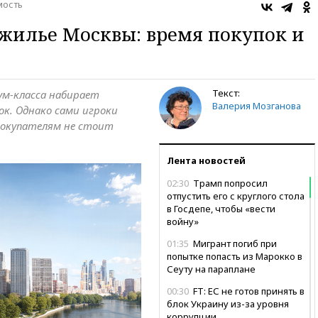
ость
жилье Москвы: время покупок и
Текст:
ум-класса набирает
Валерия Мозганова
к. Однако сами игроки
покупателям не стоит
Лента новостей
02:30
Трамп попросил
отпустить его с круглого стола
в Госдепе, чтобы «вести
войну»
01:35
Мигрант погиб при
попытке попасть из Марокко в
Сеуту на параплане
00:30
FT: ЕС не готов принять в
блок Украину из-за уровня
коррупции