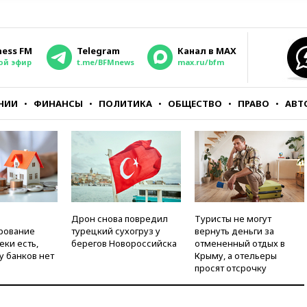
ness FM
Telegram
Канал в MAX
ой эфир
t.me/BFMnews
max.ru/bfm
НИИ
ФИНАНСЫ
ПОЛИТИКА
ОБЩЕСТВО
ПРАВО
АВТ
Дрон снова повредил
Туристы не могут
рование
турецкий сухогруз у
вернуть деньги за
еки есть,
берегов Новороссийска
отмененный отдых в
у банков нет
Крыму, а отельеры
просят отсрочку