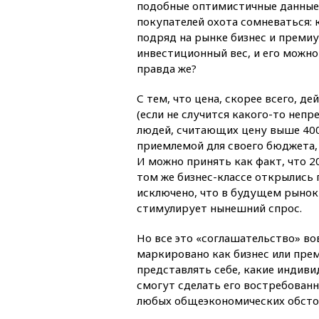
подобные оптимистичные данные,
покупателей охота сомневаться: 
подряд на рынке бизнес и премиу
инвестиционный вес, и его можно
правда же?
С тем, что цена, скорее всего, д
(если не случится какого-то неп
людей, считающих цену выше 400
приемлемой для своего бюджета, 
И можно принять как факт, что 20
том же бизнес-классе открылись 
исключено, что в будущем рынок
стимулирует нынешний спрос.
Но все это «соглашательство» вов
маркировано как бизнес или прем
представлять себе, какие индив
смогут сделать его востребован
любых общеэкономических обстоя