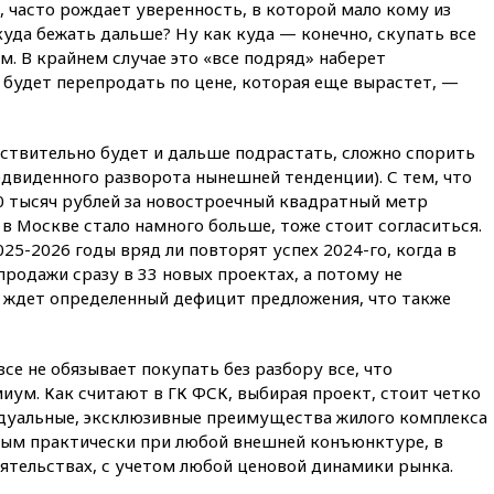
против журналистки Катерины
 часто рождает уверенность, в которой мало кому из
Гордеевой о фейках о ВС
куда бежать дальше? Ну как куда — конечно, скупать все
России
м. В крайнем случае это «все подряд» наберет
вчера, 19:45
ISU предоставил
 будет перепродать по цене, которая еще вырастет, —
нейтральный статус
фигуристкам Валиевой и
Трусовой
ействительно будет и дальше подрастать, сложно спорить
вчера, 19:35
Зеленский
редвиденного разворота нынешней тенденции). С тем, что
впервые совершил
 тысяч рублей за новостроечный квадратный метр
официальный визит в Сербию
в Москве стало намного больше, тоже стоит согласиться.
вчера, 19:19
Россиянка
25-2026 годы вряд ли повторят успех 2024-го, когда в
погибла во Французских
продажи сразу в 33 новых проектах, а потому не
Альпах
 ждет определенный дефицит предложения, что также
вчера, 19:00
Открытое
горение на складе в Брянске
ликвидировано
се не обязывает покупать без разбору все, что
иум. Как считают в ГК ФСК, выбирая проект, стоит четко
вчера, 18:55
Минобороны
отчиталось об ударах по двум
идуальные, эксклюзивные преимущества жилого комплекса
украинским сухогрузам в
ным практически при любой внешней конъюнктуре, в
Черном море
тельствах, с учетом любой ценовой динамики рынка.
вчера, 18:47
Школьники из РФ