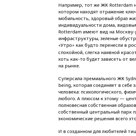
Например, тот же ЖК Rotterdam н
котором находят отражение ключ
мобильность, здоровый образ жи
индивидуальности дома, видовым
Rotterdam имеют вид на Москву-р
инфраструктуры, зеленые обустр
Утро
как будто перенесли в ро
«
»
спокойной, слегка наивной крас
хоть как-то будет зависеть от в
на рынке.
Суперсила премиального ЖК Sydn
being, которая соединяет в себе 
человека: психологического, физ
любого. А плюсом к этому — цент
полновесная собственная образо
собственный центральный парк пл
экономические решения всего это
И в созданном для любителей тиш