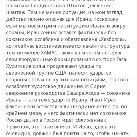
политика Соединенных Ш
татов, давление,
шантаж. Тем не менее ситуация, на мой взгляд,
действительно опасная для Ирана, поскольку,
если мы посмотрим на ситуацию Ирана и вокруг
страны, Иран сейчас остался фактически без
союзников: ослаблена и обезглав
лена «Хезболла»,
хотя сейчас восстанавливается какая-то структура,
тем не менее ХАМАС также во многом потерял
свои вооруженные формирования в секторе Газа.
Хуситские силы продолжают удары по
авианосной группе США, наносят удары со
стороны США и по хуситским позициям, это тоже
ослабляет хуситское движение. И Сирия,
свержение руководства Башара Асада — союзника
Ирана — это тоже удар по Ирану. И вот Иран
фактически остается если не одиночестве, то, по
крайней мере, у него фактически нет союзников.
Россия да, но в России идет сближение с
Трампом, это тоже влияет. И Иран, здесь это
очевидно, должен был пойти на то, чтобы начать