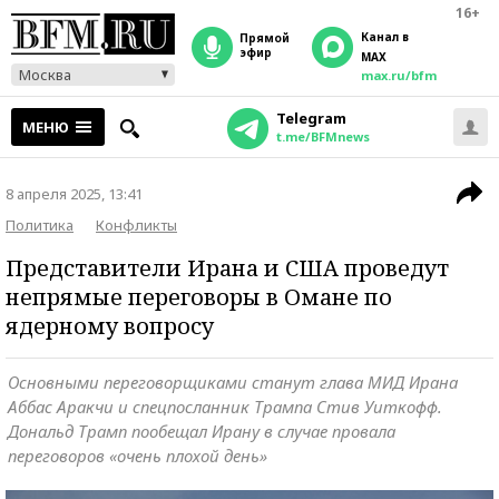
16+
Канал в
прямой
эфир
MAX
Москва
max.ru/bfm
Telegram
МЕНЮ
t.me/BFMnews
8 апреля 2025, 13:41
Политика
Конфликты
Представители Ирана и США проведут
непрямые переговоры в Омане по
ядерному вопросу
Основными переговорщиками станут глава МИД Ирана
Аббас Аракчи и спецпосланник Трампа Стив Уиткофф.
Дональд Трамп пообещал Ирану в случае провала
переговоров «очень плохой день»