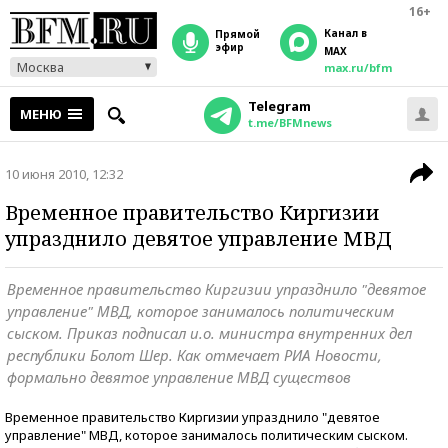
16+
Канал в
прямой
эфир
MAX
Москва
max.ru/bfm
Telegram
МЕНЮ
t.me/BFMnews
10 июня 2010, 12:32
Временное правительство Киргизии
упразднило девятое управление МВД
Временное правительство Киргизии упразднило "девятое
управление" МВД, которое занималось политическим
сыском. Приказ подписал и.о. министра внутренних дел
республики Болот Шер. Как отмечает РИА Новости,
формально девятое управление МВД существов
Временное правительство Киргизии упразднило "девятое
управление" МВД, которое занималось политическим сыском.