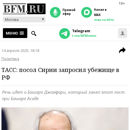
16+
Канал в
прямой
эфир
MAX
Москва
max.ru/bfm
Telegram
МЕНЮ
t.me/BFMnews
14 апреля 2025, 18:18
Политика
ТАСС: посол Сирии запросил убежище в
РФ
Речь идет о Башаре Джаафари, который занял этот пост
при Башаре Асаде