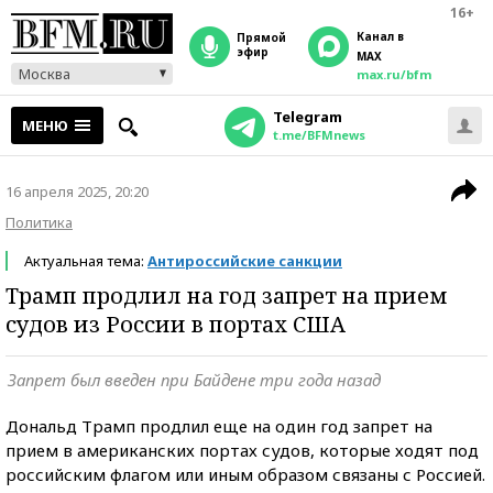
16+
Канал в
прямой
эфир
MAX
Москва
max.ru/bfm
Telegram
МЕНЮ
t.me/BFMnews
16 апреля 2025, 20:20
Политика
Актуальная тема:
Антироссийские санкции
Трамп продлил на год запрет на прием
судов из России в портах США
Запрет был введен при Байдене три года назад
Дональд Трамп продлил еще на один год запрет на
прием в американских портах судов, которые ходят под
российским флагом или иным образом связаны с Россией.