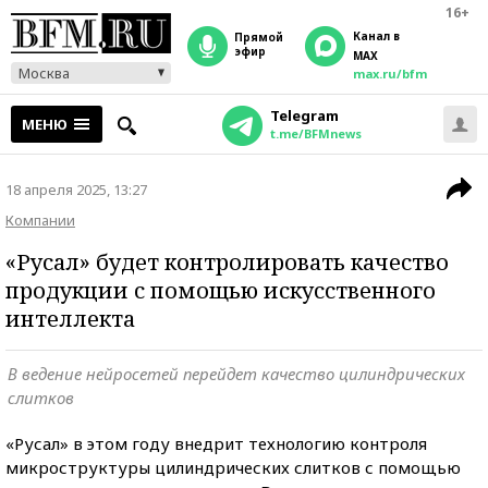
16+
Канал в
прямой
эфир
MAX
Москва
max.ru/bfm
Telegram
МЕНЮ
t.me/BFMnews
18 апреля 2025, 13:27
Компании
«Русал» будет контролировать качество
продукции с помощью искусственного
интеллекта
В ведение нейросетей перейдет качество цилиндрических
слитков
«Русал» в этом году внедрит технологию контроля
микроструктуры цилиндрических слитков с помощью