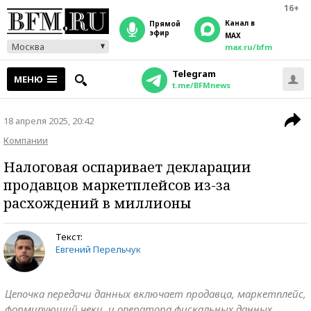
16+
Канал в
прямой
эфир
MAX
Москва
max.ru/bfm
Telegram
МЕНЮ
t.me/BFMnews
18 апреля 2025, 20:42
Компании
Налоговая оспаривает декларации
продавцов маркетплейсов из-за
расхождений в миллионы
Текст:
Евгений Перельчук
Цепочка передачи данных включает продавца, маркетплейс,
формирующий чеки, и оператора фискальных данных,