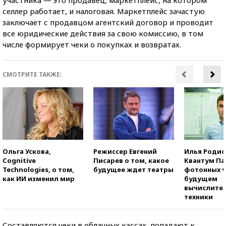
селлер работает, и налоговая. Маркетплейс зачастую
заключает с продавцом агентский договор и проводит
все юридические действия за свою комиссию, в том
числе формирует чеки о покупках и возвратах.
СМОТРИТЕ ТАКЖЕ:
Ольга Ускова,
Режиссер Евгений
Илья Родио
Cognitive
Писарев о том, какое
Квантум Па
Technologies, о том,
будущее ждет театры
фотонных ч
как ИИ изменил мир
будущем
вычислите
техники
Составляются чеки в облачных кассах, попадают к