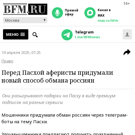
16+
Канал в
прямой
эфир
MAX
Москва
max.ru/bfm
Telegram
МЕНЮ
t.me/BFMnews
19 апреля 2025, 07:25
Право
Перед Пасхой аферисты придумали
новый способ обмана россиян
Они разыгрывают подарки на Пасху в виде премиум-
подписок на разные сервисы
Мошенники придумали обман россиян через телеграм-
боты на тему Пасхи.
Злоумышленники предлагают получить праздничный