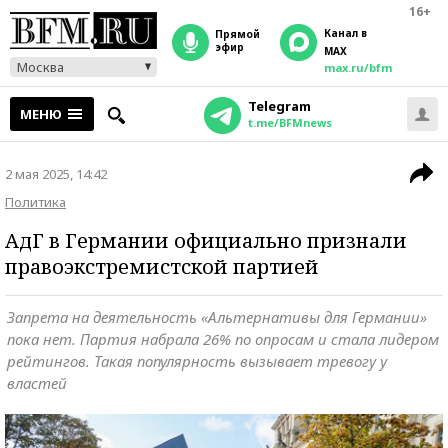
16+
Канал в
прямой
эфир
MAX
Москва
max.ru/bfm
Telegram
МЕНЮ
t.me/BFMnews
2 мая 2025, 14:42
Политика
АдГ в Германии официально признали
правоэкстремистской партией
Запрета на деятельность «Альтернативы для Германии»
пока нет. Партия набрала 26% по опросам и стала лидером
рейтингов. Такая популярность вызывает тревогу у
властей