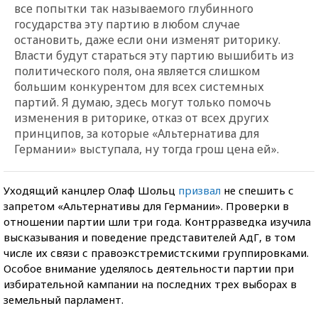
все попытки так называемого глубинного
государства эту партию в любом случае
остановить, даже если они изменят риторику.
Власти будут стараться эту партию вышибить из
политического поля, она является слишком
большим конкурентом для всех системных
партий. Я думаю, здесь могут только помочь
изменения в риторике, отказ от всех других
принципов, за которые
«
Альтернатива для
Германии
»
выступала, ну тогда грош цена ей».
Уходящий канцлер Олаф Шольц
призвал
не спешить с
запретом «Альтернативы для Германии». Проверки в
отношении партии шли три года. Контрразведка изучила
высказывания и поведение представителей АдГ, в том
числе их связи с правоэкстремистскими группировками.
Особое внимание уделялось деятельности партии при
избирательной кампании на последних трех выборах в
земельный парламент.