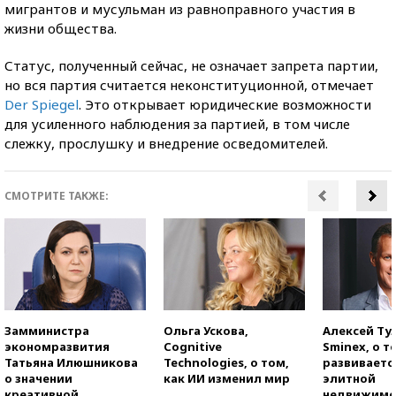
мигрантов и мусульман из равноправного участия в
жизни общества.
Статус, полученный сейчас, не означает запрета партии,
но вся партия считается неконституционной, отмечает
Der Spiegel
. Это открывает юридические возможности
для усиленного наблюдения за партией, в том числе
слежку, прослушку и внедрение осведомителей.
СМОТРИТЕ ТАКЖЕ:
Замминистра
Ольга Ускова,
Алексей Ту
экономразвития
Cognitive
Sminex, о т
Татьяна Илюшникова
Technologies, о том,
развиваетс
о значении
как ИИ изменил мир
элитной
креативной
недвижимо