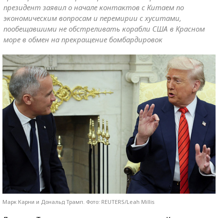
президент заявил о начале контактов с Китаем по
экономическим вопросам и перемирии с хуситами,
пообещавшими не обстреливать корабли США в Красном
море в обмен на прекращение бомбардировок
Марк Карни и Дональд Трамп. Фото: REUTERS/Leah Millis