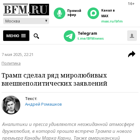
16+
Канал в
прямой
эфир
MAX
Москва
max.ru/bfm
Telegram
МЕНЮ
t.me/BFMnews
7 мая 2025, 22:21
Политика
Трамп сделал ряд миролюбивых
внешнеполитических заявлений
Текст:
Андрей Ромашков
Аналитики и пресса удивляются неожиданной атмосфере
дружелюбия, в которой прошла встреча Трампа и нового
премьера Канады Марка Карни. Также американский