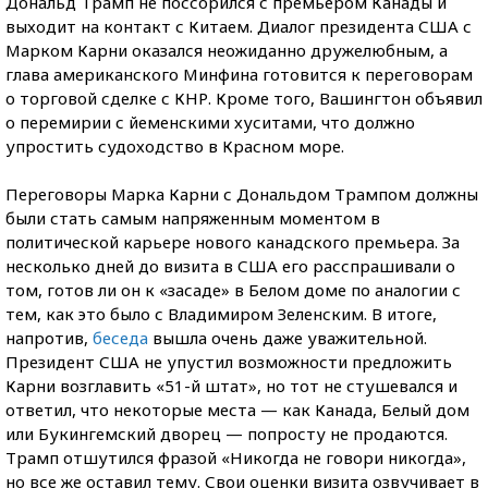
Дональд Трамп не поссорился с премьером Канады и
выходит на контакт с Китаем. Диалог президента США с
Марком Карни оказался неожиданно дружелюбным, а
глава американского Минфина готовится к переговорам
о торговой сделке с КНР. Кроме того, Вашингтон объявил
о перемирии с йеменскими хуситами, что должно
упростить судоходство в Красном море.
Переговоры Марка Карни с Дональдом Трампом должны
были стать самым напряженным моментом в
политической карьере нового канадского премьера. За
несколько дней до визита в США его расспрашивали о
том, готов ли он к «засаде» в Белом доме по аналогии с
тем, как это было с Владимиром Зеленским. В итоге,
напротив,
беседа
вышла очень даже уважительной.
Президент США не упустил возможности предложить
Карни возглавить «51-й штат», но тот не стушевался и
ответил, что некоторые места — как Канада, Белый дом
или Букингемский дворец — попросту не продаются.
Трамп отшутился фразой «Никогда не говори никогда»,
но все же оставил тему. Свои оценки визита озвучивает в