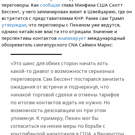
переговоры. Как
сообщил
глава Минфина США Скотт
Бессент, у него запланирован визит в Швейцарию, где он
встретится с представителями КНР. Ранее сам Трамп
утверждал
, что переговоры с Пекином уже ведутся,
однако китайские власти это отрицали. Значение и
перспективы контактов
анализирует
международный
обозреватель сингапурского CNA Саймон Маркс:
«Это шанс для обеих сторон начать хоть
какой-то диалог о возможности серьезных
переговоров. Сам Бессент постарался занизить
ожидания от встречи и подчеркнул, что
никакой торговой сделки и отмены тарифов
по итогам контактов ждать не нужно. Но
возможность деэскалации он при этом
упомянул. К примеру, Пекин мог бы
согласиться на некие меры по борьбе с
контрабандой наркотиков в США, а Вашингтон