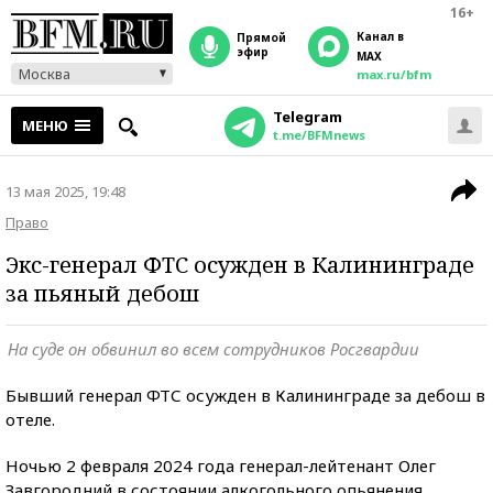
16+
Канал в
прямой
эфир
MAX
Москва
max.ru/bfm
Telegram
МЕНЮ
t.me/BFMnews
13 мая 2025, 19:48
Право
Экс-генерал ФТС осужден в Калининграде
за пьяный дебош
На суде он обвинил во всем сотрудников Росгвардии
Бывший генерал ФТС осужден в Калининграде за дебош в
отеле.
Ночью 2 февраля 2024 года генерал-лейтенант Олег
Завгородний в состоянии алкогольного опьянения