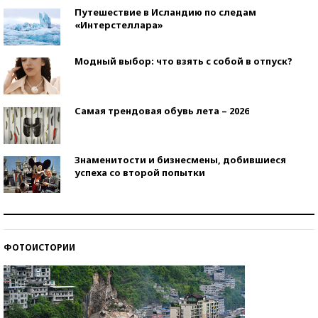
Путешествие в Исландию по следам
«Интерстеллара»
Модный выбор: что взять с собой в отпуск?
Самая трендовая обувь лета – 2026
Знаменитости и бизнесмены, добившиеся
успеха со второй попытки
Как защититься от солнца на курорте?
ФОТОИСТОРИИ
Кто изобрел средства связи?