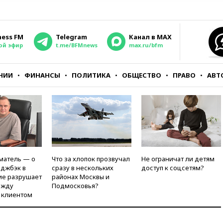
ness FM
Telegram
Канал в MAX
ой эфир
t.me/BFMnews
max.ru/bfm
НИИ
ФИНАНСЫ
ПОЛИТИКА
ОБЩЕСТВО
ПРАВО
АВТ
матель — о
Что за хлопок прозвучал
Не ограничат ли детям
рджбэк в
сразу в нескольких
доступ к соцсетям?
ие разрушает
районах Москвы и
ежду
Подмосковья?
 клиентом