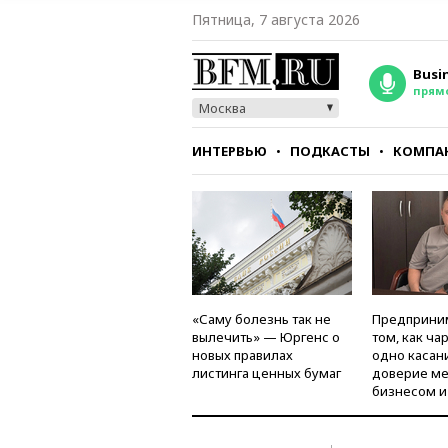
Пятница, 7 августа 2026
Busi
прям
Москва
ИНТЕРВЬЮ
ПОДКАСТЫ
КОМПА
СТИЛЬ
ТЕСТЫ
«Саму болезнь так не
Предприни
вылечить» — Юргенс о
том, как ча
новых правилах
одно касан
листинга ценных бумаг
доверие м
бизнесом и