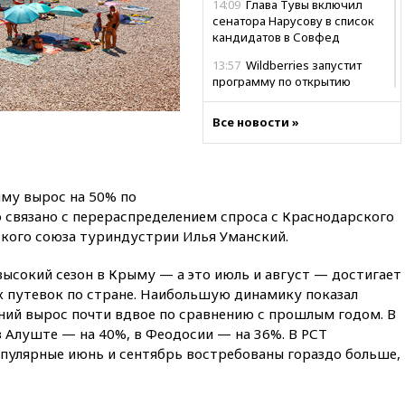
14:09
Глава Тувы включил
сенатора Нарусову в список
кандидатов в Совфед
13:57
Wildberries запустит
программу по открытию
партнерских хабов
Все новости »
13:53
Сенаторы Аргентины
одобрили скандальный
законопроект о частной
собственности
ыму вырос на 50% по
13:36
ABC News: запасы
 связано с перераспределением спроса с Краснодарского
вооружений США достигли
кого союза туриндустрии Илья Уманский.
крайне низкого уровня
13:16
«Родина» просит
 высокий сезон в Крыму — а это июль и август — достигает
Верховный суд снять «Яблоко»
х путевок по стране. Наибольшую динамику показал
с выборов
ний вырос почти вдвое по сравнению с прошлым годом. В
13:11
Путин обсудил с
в Алуште — на 40%, в Феодосии — на 36%. В РСТ
президентом ОАЭ ситуацию в
опулярные июнь и сентябрь востребованы гораздо больше,
Персидском заливе и на
Украине
13:09
Суд обязал москвичку