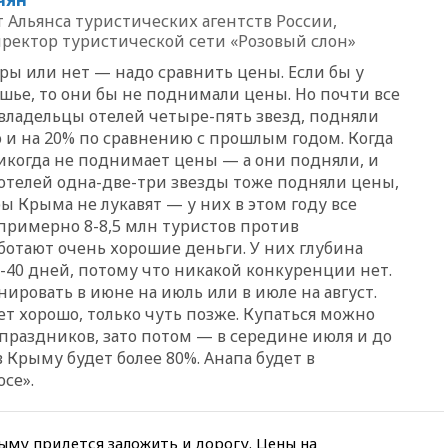
документы об ударах ВСУ по
 Альянса туристических агентств России,
нефтяным терминалам в
ректор туристической сети «Розовый слон»
России
ры или нет — надо сравнить цены. Если бы у
09:49
WSJ: Трамп «сходит с
ума» из-за сообщений в СМИ
шье, то они бы не поднимали цены. Но почти все
об истощении боеприпасов у
владельцы отелей четыре-пять звезд, подняли
США
о и на 20% по сравнению с прошлым годом. Когда
икогда не по
днимает цены — а они подняли, и
09:36
Исландия и Черногория
в 2028 году могут войти в
 отелей одна-две-три звезды тоже подняли цены,
состав Евросоюза
ры Крыма не лукавят — у них в этом году все
примерно 8-8,5 млн туристов против
09:18
Пашинян сообщил о
приверженности Армении
ботают очень
хорошие деньги. У них глубина
основополагающим
-40 дней, потому что никакой конкуренции нет.
принципам ЕАЭС
ировать в июне на июль или в июле на август.
09:06
Гендиректора
ет хорошо, только чуть позже. Купаться можно
удмуртской «Ижавиа»
праздников, зато потом — в середине июля и до
попросили уволиться
в Крыму будет более 80%. Анапа будет в
08:51
Осужденный в России
се».
американец Гилман
находится при смерти
ыму придется заложить и дорогу. Цены на
08:22
В Екатеринбурге