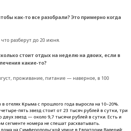
11:48
Жители Москвы и
Подмосковья сообщили о
тобы как-то все разобрали? Это примерно когда
громких взрывах
11:41
ТПП предлагает
изменить процедуру
банкротства для
 что разберут до 20 июня.
пострадавших от атак БПЛА
продавцов
колько стоит отдых на неделю на двоих, если в
11:38
Шадаев исключил
запуск мессенджера на
влечения какие-то?
«Госуслугах»
11:22
При стрельбе в школе в
густ, проживание, питание — наверное, в 100
Таиланде погибли пять
человек
11:19
Россия рассчитывает
заключить безвизовые
в отелях Крыма с прошлого года выросла на 10–20%.
соглашения с Индонезией и
четыре-пять звезд стоит от 23 тысяч рублей в сутки, три
Малайзией
о двух звезд — около 9,7 тысячи рублей в сутки. Есть и
11:04
«Ведомости»: на партию
м сегменте номера не спешат расхватывать.
«Яблоко» ополчились
 дома на Симферопольской улице в Евпатории Валерий:
конкуренты