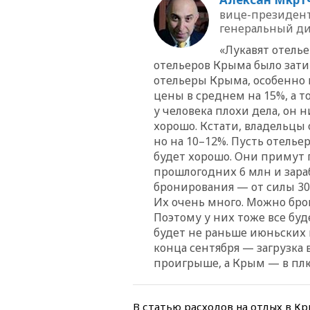
вице-президент
генеральный ди
«Лукавят отелье
отельеров Крыма было зати
отельеры Крыма, особенно 
цены в среднем на 15%, а т
у человека плохи дела, он н
хорошо. Кстати, владельцы
но на 10–12%. Пусть отелье
будет хорошо. Они примут 
прошлогодних 6 млн и зара
бронирования — от силы 30
Их очень много. Можно брон
Поэтому у них тоже все буд
будет не раньше июньских 
конца сентября — загрузка 
проигрыше, а Крым — в плю
В статью расходов на отдых в Кр