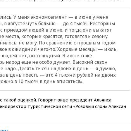
10:59
Торговые центры и кафе
в России могут обязать
ись. У меня экономсегмент — в июне у меня
раздавать питьевую воду
, в августе чуть больше — до 4 тысяч. Рестораны
бесплатно
 с приездом людей в июне, и тогда они выкатят
10:41
Бывшая глава брокера
е места, которые красятся, готовятся к сезону.
Mind Money Юлия Хандошко
енилось, не могу. По сравнению с прошлым годом
признала свою вину
 все в ожидании чего-то. Ходовые месяцы — июль,
10:41
Пашинян: Армения
е людей нет, он холодный. В июне тоже
понимает невозможность
рь народ еще не особо думает. Высокий сезон
одновременного членства в
не надо. Десять тысяч на двоих в день — я думаю,
ЕС и ЕАЭС
аза в день поесть — это 4 тысячи рублей на двоих
10:21
ФСБ задержала более
жно в 10 тысяч в день вписаться».
20 сотрудников пунктов
обмена криптовалюты в
«Москве-Сити»
 с такой оценкой. Говорит вице-президент Альянса
10:13
Минтранс предлагает
гендиректор туристической сети «Розовый слон» Алексан
тратить средства дорожных
фондов на защиту трасс от
БПЛА
09:56
Хакеры нашли
чян