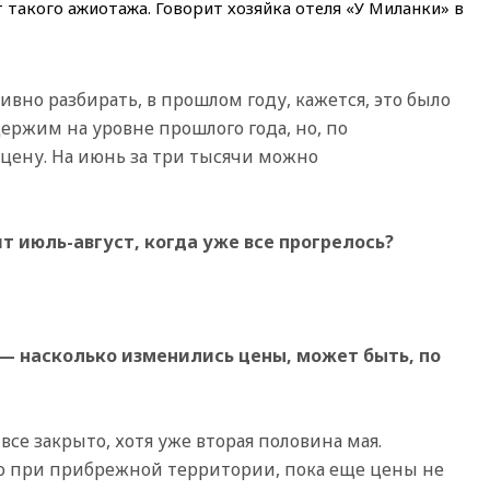
 такого ажиотажа. Говорит хозяйка отеля «У Миланки» в
выселить из квартиры
крокодила, лису и других
животных
12:51
Россия планирует
ивно разбирать, в прошлом году, кажется, это было
запустить групповые
ержим на уровне прошлого года, но, по
безвизовые турпоездки для
Вьетнама
цену. На июнь за три тысячи можно
12:36
Экспорт растворимого
кофе из России достиг
рекордных показателей
 июль-август, когда уже все прогрелось?
12:30
Российские войска
взяли под контроль село
Анискино в Харьковской
области
12:15
Минцифры РФ не
— насколько изменились цены, может быть, по
планирует вводить
ограничения на доступ детей
в соцсети
се закрыто, хотя уже вторая половина мая.
11:58
Резаи: Иран не допустит
открытия второго маршрута в
о при прибрежной территории, пока еще цены не
Ормузском проливе