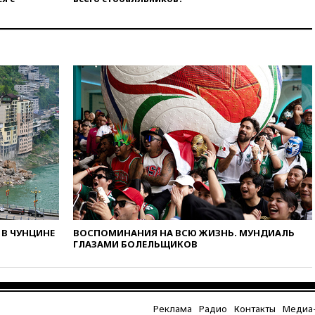
обращений о прекращении
концессии строительства ж/д
в Армении
вчера, 21:00
В России вновь
обсуждают эксперимент по
онлайн-продаже алкоголя
вчера, 20:45
Матвиенко:
россиянам могут
рекомендовать не посещать
Армению
вчера, 20:35
ПВО за день
сбила еще 281 украинский
беспилотник над Россией
вчера, 20:27
Ямпольская
призвала оптимизировать
В ЧУНЦИНЕ
ВОСПОМИНАНИЯ НА ВСЮ ЖИЗНЬ. МУНДИАЛЬ
олимпиады для поступления в
ГЛАЗАМИ БОЛЕЛЬЩИКОВ
вузы
вчера, 20:15
Минтранс
предложил оплачивать
защиту дорог от БПЛА из
средств на ремонт
Реклама
Радио
Контакты
Медиа-