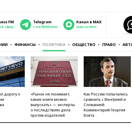
ness FM
Telegram
Канал в MAX
ой эфир
t.me/BFMnews
max.ru/bfm
НИИ
ФИНАНСЫ
ПОЛИТИКА
ОБЩЕСТВО
ПРАВО
АВТ
л дорогу к
«Рынок не понимает,
Как Россию попытались
ии
какие книги можно
сравнить с Венгрией и
ва
выпускать» — эксперты
Словакией.
о последствиях дела
Комментарий Георгия
против издателей
Бовта