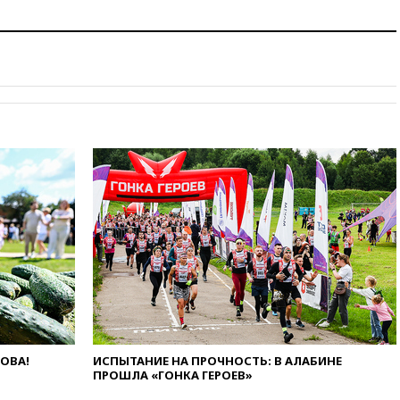
химической безопасности
01:00
Трамп: США сами
нуждаются в дальнобойных
ракетах и системах Patriot
00:01
Трамп заявил о
необходимости пополнения
арсенала США
вчера, 23:28
Слуцкий призвал
признать «Яблоко»
нежелательной организацией
вчера, 23:15
В Смоленске
ребенок и женщина погибли
при падении деревьев во
время урагана
вчера, 22:55
В Москве в
пятницу ожидаются ливни
вчера, 22:35
Винисиус
продлил контракт с «Реалом»
до 2032 года
ЛОВА!
ИСПЫТАНИЕ НА ПРОЧНОСТЬ: В АЛАБИНЕ
ПРОШЛА «ГОНКА ГЕРОЕВ»
вчера, 22:28
Отказаться от