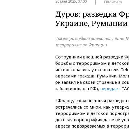
20 мая 2025, 07:00
Политика
Дуров: разведка Ф
Украине, Румынии
Также разведка хотела получить IP
терроризме во Франции
Сотрудники внешней разведки Ф
борьбы с терроризмом и детско
интересовались у основателя Tel
адресами граждан Румынии, Молд
он заявил на своей странице в соц
заблокирован в РФ),
передает
ТАС
«Французская внешняя разведка 
встречались со мной, как утверж
терроризмом и детской порногра
детская порнография даже не упо
адреса подозреваемых в террори