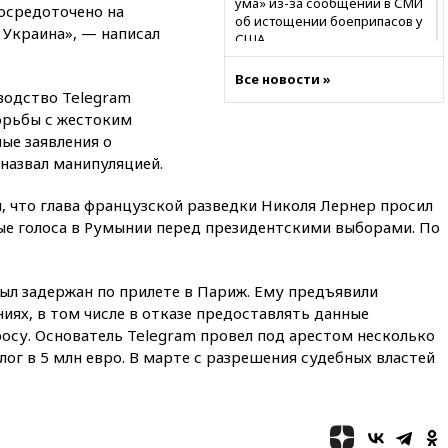
ума» из-за сообщений в СМИ
сосредоточено на
об истощении боеприпасов у
 Украина», — написал
США
09:36
Исландия и Черногория
Все новости »
в 2028 году могут войти в
оводство Telegram
состав Евросоюза
орьбы с жестоким
09:18
Пашинян сообщил о
ые заявления о
приверженности Армении
назвал манипуляцией.
основополагающим
принципам ЕАЭС
л, что глава французской разведки Николя Лернер просил
09:06
Гендиректора
ые голоса в Румынии перед президентскими выборами. По
удмуртской «Ижавиа»
попросили уволиться
08:51
Рубио попросил Лаврова
ыл задержан по прилете в Париж. Ему предъявили
освободить бывшего
ях, в том числе в отказе предоставлять данные
американского морпеха,
осу. Основатель Telegram провел под арестом несколько
осужденного в России
лог в 5 млн евро. В марте с разрешения судебных властей
08:22
В Екатеринбурге
атакован склад Wildberries
07:52
В Таиланде ученик
устроил стрельбу в школе: