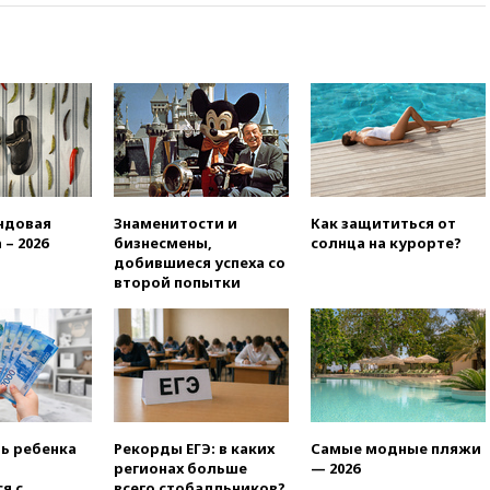
российского гражданства
станет значительно дороже
вчера, 22:20
Путин назвал 76-ю
гвардейскую десантно-
штурмовую дивизию
легендарной
вчера, 22:15
Путин заслушал
доклад о ситуации на
добропольском направлении
ндовая
Знаменитости и
Как защититься от
вчера, 21:58
Генпрокуратура
 – 2026
бизнесмены,
солнца на курорте?
признала нежелательным в
добившиеся успеха со
РФ американский Human
второй попытки
Rights Foundation
вчера, 21:35
«Аэрофлот»
отменяет часть рейсов в Сочи
и Геленджик
вчера, 21:25
Руслан Терновой
выиграл золото чемпионата
Европы в прыжках с 10-
ть ребенка
Рекорды ЕГЭ: в каких
Самые модные пляжи
метровой вышки
регионах больше
— 2026
вчера, 21:10
РФ не получала
я с
всего стобалльников?