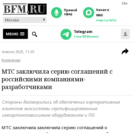
16+
Канал в
прямой
эфир
MAX
Москва
max.ru/bfm
Telegram
МЕНЮ
t.me/BFMnews
4 июня 2025, 11:35
Компании
МТС заключила серию соглашений с
российскими компаниями-
разработчиками
Стороны договорились об обеспечении корпоративных
клиентов экосистемы сертифицированным
импортонезависимым оборудованием и ПО
МТС заключила заключила серию соглашений о