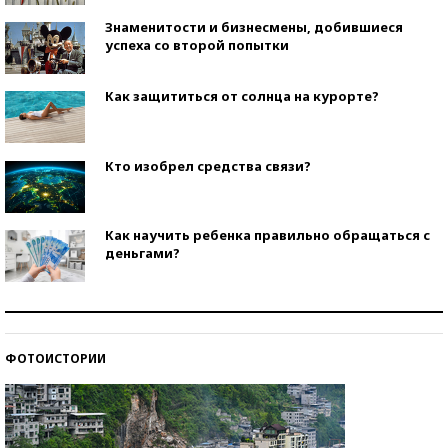
Знаменитости и бизнесмены, добившиеся
успеха со второй попытки
Как защититься от солнца на курорте?
Кто изобрел средства связи?
Как научить ребенка правильно обращаться с
деньгами?
Рекорды ЕГЭ: в каких регионах больше всего
стобалльников?
ФОТОИСТОРИИ
Самые модные пляжи — 2026