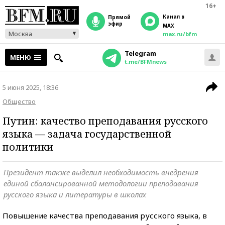
16+
Канал в
прямой
эфир
MAX
Москва
max.ru/bfm
Telegram
МЕНЮ
t.me/BFMnews
5 июня 2025, 18:36
Общество
Путин: качество преподавания русского
языка — задача государственной
политики
Президент также выделил необходимость внедрения
единой сбалансированной методологии преподавания
русского языка и литературы в школах
Повышение качества преподавания русского языка, в