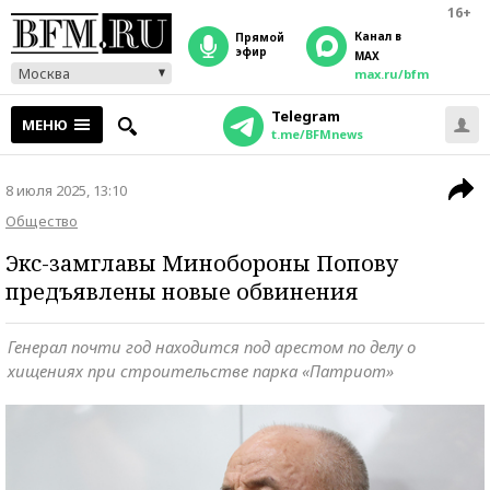
16+
Канал в
прямой
эфир
MAX
Москва
max.ru/bfm
Telegram
МЕНЮ
t.me/BFMnews
8 июля 2025, 13:10
Общество
Экс-замглавы Минобороны Попову
предъявлены новые обвинения
Генерал почти год находится под арестом по делу о
хищениях при строительстве парка «Патриот»