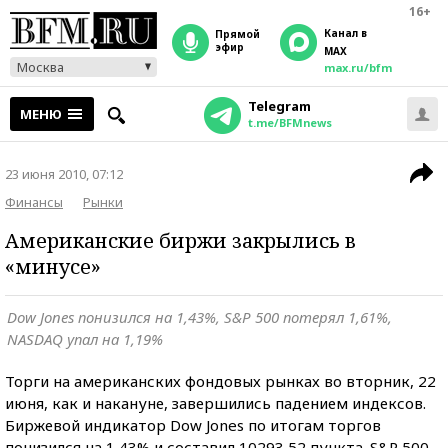
16+
Канал в
прямой
эфир
MAX
Москва
max.ru/bfm
Telegram
МЕНЮ
t.me/BFMnews
23 июня 2010, 07:12
Финансы
Рынки
Американские биржи закрылись в
«минусе»
Dow Jones понизился на 1,43%, S&P 500 потерял 1,61%,
NASDAQ упал на 1,19%
Торги на американских фондовых рынках во вторник, 22
июня, как и накануне, завершились падением индексов.
Биржевой индикатор Dow Jones по итогам торгов
понизился на 1,43% и составил 10293,52 пункта. S&P 500