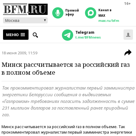
16+
Канал в
прямой
эфир
MAX
Москва
max.ru/bfm
Telegram
МЕНЮ
t.me/BFMnews
18 июня 2009, 11:59
Минск рассчитывается за российский газ
в полном объеме
Так прокомментировал журналистам первый замминистра
энергетики Белоруссии сообщения о выдвигаемых
«Газпромом» требованиях погасить задолженность в сумме
231 миллион долларов за поставленный ранее природный
газ.
Минск рассчитывается за российский газ в полном объеме. Так
прокомментировал журналистам первый замминистра энергетики