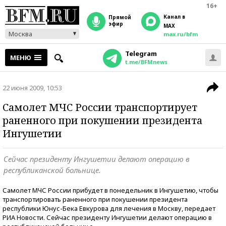
16+
Канал в
прямой
эфир
MAX
Москва
max.ru/bfm
Telegram
МЕНЮ
t.me/BFMnews
22 июня 2009, 10:53
Самолет МЧС России транспортирует
раненного при покушении президента
Ингушетии
Сейчас президенту Ингушетии делают операцию в
республиканской больнице.
Самолет МЧС России прибудет в понедельник в Ингушетию, чтобы
транспортировать раненного при покушении президента
республики Юнус-Бека Евкурова для лечения в Москву, передает
РИА Новости. Сейчас президенту Ингушетии делают операцию в