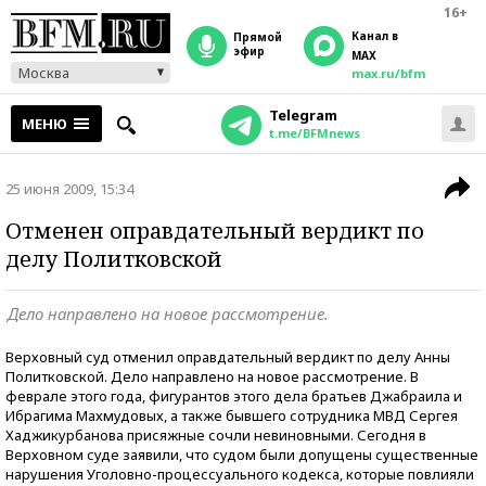
16+
Канал в
прямой
эфир
MAX
Москва
max.ru/bfm
Telegram
МЕНЮ
t.me/BFMnews
25 июня 2009, 15:34
Отменен оправдательный вердикт по
делу Политковской
Дело направлено на новое рассмотрение.
Верховный суд отменил оправдательный вердикт по делу Анны
Политковской. Дело направлено на новое рассмотрение. В
феврале этого года, фигурантов этого дела братьев Джабраила и
Ибрагима Махмудовых, а также бывшего сотрудника МВД Сергея
Хаджикурбанова присяжные сочли невиновными. Сегодня в
Верховном суде заявили, что судом были допущены существенные
нарушения Уголовно-процессуального кодекса, которые повлияли