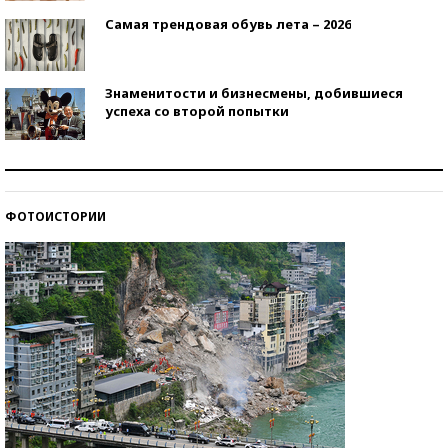
Самая трендовая обувь лета – 2026
Знаменитости и бизнесмены, добившиеся
успеха со второй попытки
Как защититься от солнца на курорте?
ФОТОИСТОРИИ
Кто изобрел средства связи?