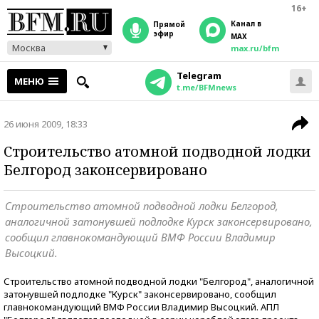
16+
Канал в
прямой
эфир
MAX
Москва
max.ru/bfm
Telegram
МЕНЮ
t.me/BFMnews
26 июня 2009, 18:33
Строительство атомной подводной лодки
Белгород законсервировано
Строительство атомной подводной лодки Белгород,
аналогичной затонувшей подлодке Курск законсервировано,
сообщил главнокомандующий ВМФ России Владимир
Высоцкий.
Строительство атомной подводной лодки "Белгород", аналогичной
затонувшей подлодке "Курск" законсервировано, сообщил
главнокомандующий ВМФ России Владимир Высоцкий. АПЛ