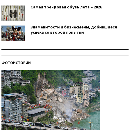
Самая трендовая обувь лета – 2026
Знаменитости и бизнесмены, добившиеся
успеха со второй попытки
Как защититься от солнца на курорте?
ФОТОИСТОРИИ
Кто изобрел средства связи?