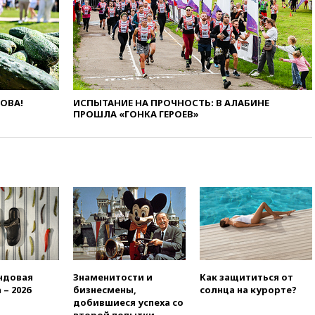
01:00
Трамп: США сами
нуждаются в дальнобойных
ракетах и системах Patriot
00:01
Трамп заявил о
необходимости пополнения
арсенала США
ЛОВА!
ИСПЫТАНИЕ НА ПРОЧНОСТЬ: В АЛАБИНЕ
ПРОШЛА «ГОНКА ГЕРОЕВ»
вчера, 23:28
Слуцкий призвал
признать «Яблоко»
нежелательной организацией
вчера, 23:15
В Смоленске
ребенок и женщина погибли
при падении деревьев во
время урагана
вчера, 22:55
В Москве в
пятницу ожидаются ливни
вчера, 22:35
Винисиус
продлил контракт с «Реалом»
ндовая
Знаменитости и
Как защититься от
до 2032 года
 – 2026
бизнесмены,
солнца на курорте?
добившиеся успеха со
вчера, 22:28
Отказаться от
второй попытки