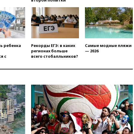
российского гражданства
станет значительно дороже
вчера, 22:20
Путин назвал 76-ю
гвардейскую десантно-
штурмовую дивизию
легендарной
вчера, 22:15
Путин заслушал
ть ребенка
Рекорды ЕГЭ: в каких
Самые модные пляжи
доклад о ситуации на
регионах больше
— 2026
добропольском направлении
я с
всего стобалльников?
вчера, 21:58
Генпрокуратура
признала нежелательным в
РФ американский Human
Rights Foundation
вчера, 21:35
«Аэрофлот»
отменяет часть рейсов в Сочи
и Геленджик
вчера, 21:25
Руслан Терновой
выиграл золото чемпионата
Европы в прыжках с 10-
метровой вышки
вчера, 21:10
РФ не получала