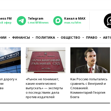
ness FM
Telegram
Канал в MAX
ой эфир
t.me/BFMnews
max.ru/bfm
НИИ
ФИНАНСЫ
ПОЛИТИКА
ОБЩЕСТВО
ПРАВО
АВТ
л дорогу к
«Рынок не понимает,
Как Россию попытались
ии
какие книги можно
сравнить с Венгрией и
ва
выпускать» — эксперты
Словакией.
о последствиях дела
Комментарий Георгия
против издателей
Бовта