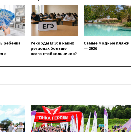
есть жертвы
07:00
Лесной пожар в 30
километрах от Ванкувера
привел к эвакуации жителей
06:00
Суд обязал Meta
выплатить $567 млн по делу о
вреде психическому
ть ребенка
Рекорды ЕГЭ: в каких
Самые модные пляжи
здоровью детей
регионах больше
— 2026
я с
всего стобалльников?
05:51
Трамп подписал указ
против «родильного туризма»
в США
04:00
Суд взыскал почти 5 млн
рублей в пользу семьи
отравившегося в детсаду
мальчика
03:00
МИД РФ: попытки Запада
рассорить Россию и Казахстан
обречены на провал
02:00
Ни один водоем Англии
не соответствует нормам
химической безопасности