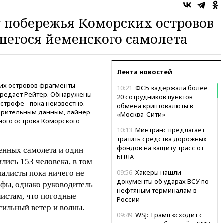
 побережья Коморских островов
шегося йеменского самолета
Лента новостей
их островов фрагменты
10:21
ФСБ задержала более
ередает Рейтер. Обнаружены
20 сотрудников пунктов
астрофе - пока неизвестно.
обмена криптовалюты в
варительным данным, лайнер
«Москва-Сити»
ного острова Коморского
10:13
Минтранс предлагает
тратить средства дорожных
фондов на защиту трасс от
енных самолета и один
БПЛА
лись 153 человека, в том
09:56
Хакеры нашли
иалисты пока ничего не
документы об ударах ВСУ по
офы, однако руководитель
нефтяным терминалам в
листам, что погодные
России
сильный ветер и волны.
09:49
WSJ: Трамп «сходит с