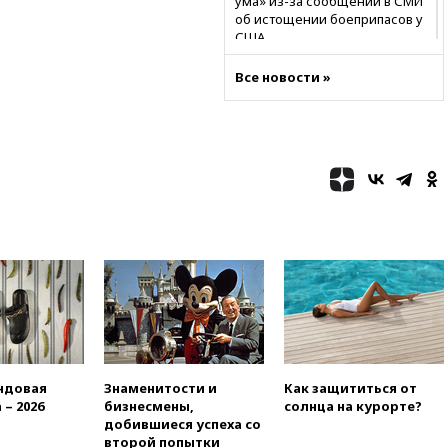
ума» из-за сообщений в СМИ
об истощении боеприпасов у
США
09:36
Исландия и Черногория
Все новости »
в 2028 году могут войти в
состав Евросоюза
09:18
Пашинян сообщил о
приверженности Армении
основополагающим
принципам ЕАЭС
09:06
Гендиректора
удмуртской «Ижавиа»
попросили уволиться
08:51
Рубио попросил Лаврова
освободить бывшего
американского морпеха,
осужденного в России
08:22
В Екатеринбурге
ндовая
Знаменитости и
Как защититься от
атакован склад Wildberries
 – 2026
бизнесмены,
солнца на курорте?
07:52
В Таиланде ученик
добившиеся успеха со
устроил стрельбу в школе:
второй попытки