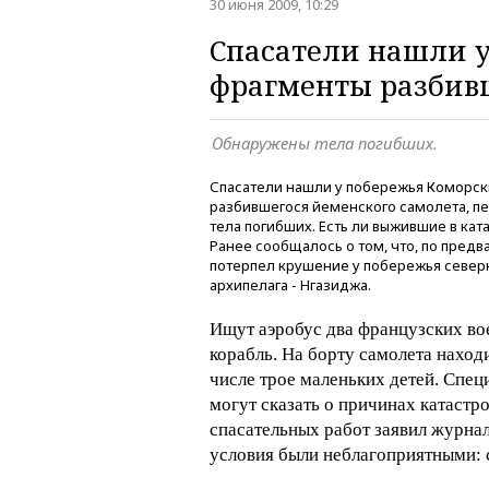
30 июня 2009, 10:29
Спасатели нашли у
фрагменты разбив
Обнаружены тела погибших.
Спасатели нашли у побережья Коморск
разбившегося йеменского самолета, п
тела погибших. Есть ли выжившие в кат
Ранее сообщалось о том, что, по пред
потерпел крушение у побережья север
архипелага - Нгазиджа.
Ищут аэробус два французских во
корабль. На борту самолета находи
числе трое маленьких детей. Спец
могут сказать о причинах катастр
спасательных работ заявил журна
условия были неблагоприятными: 