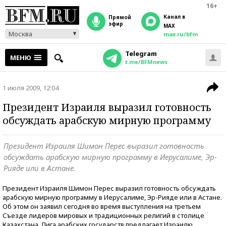
16+
Канал в
прямой
эфир
MAX
Москва
max.ru/bfm
Telegram
МЕНЮ
t.me/BFMnews
1 июля 2009, 12:04
Президент Израиля выразил готовность
обсуждать арабскую мирную программу
Президент Израиля Шимон Перес выразил готовность
обсуждать арабскую мирную программу в Иерусалиме, Эр-
Рияде или в Астане.
Президент Израиля Шимон Перес выразил готовность обсуждать
арабскую мирную программу в Иерусалиме, Эр-Рияде или в Астане.
Об этом он заявил сегодня во время выступления на третьем
Съезде лидеров мировых и традиционных религий в столице
Казахстана. Лига арабских государств предлагает Израилю