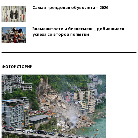
Самая трендовая обувь лета – 2026
Знаменитости и бизнесмены, добившиеся
успеха со второй попытки
Как защититься от солнца на курорте?
ФОТОИСТОРИИ
Кто изобрел средства связи?