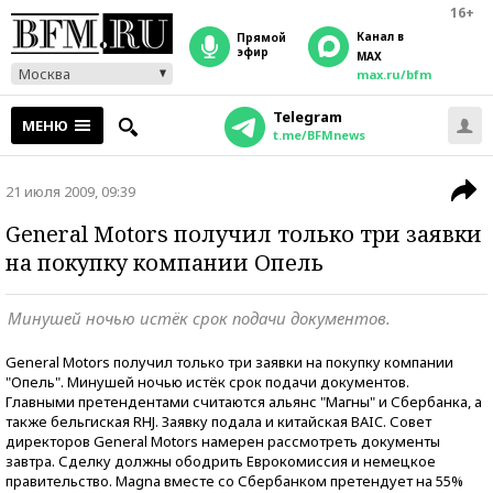
16+
Канал в
прямой
эфир
MAX
Москва
max.ru/bfm
Telegram
МЕНЮ
t.me/BFMnews
21 июля 2009, 09:39
General Motors получил только три заявки
на покупку компании Опель
Минушей ночью истёк срок подачи документов.
General Motors получил только три заявки на покупку компании
"Опель". Минушей ночью истёк срок подачи документов.
Главными претендентами считаются альянс "Магны" и Сбербанка, а
также бельгиская RHJ. Заявку подала и китайская BAIC. Совет
директоров General Motors намерен рассмотреть документы
завтра. Сделку должны ободрить Еврокомиссия и немецкое
правительство. Magna вместе со Сбербанком претендует на 55%